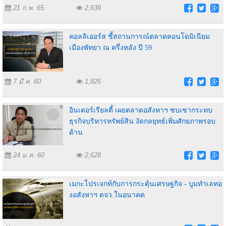
21 ก.พ. 65
2,639
คอลลิเออร์ส ชี้สถานการณ์ตลาดคอนโดมิเนียม
เมืองพัทยา ณ ครึ่งหลัง ปี 59
7 มี.ค. 60
1,825
อินเตอร์เรียลตี้ เผยตลาดอสังหาฯ ซบเซากระทบ
ธุรกิจบริหารทรัพย์สิน งัดกลยุทธ์เพิ่มศักยภาพรอบ
ด้าน
24 ม.ค. 60
2,628
เมกะโปรเจกท์กับการกระตุ้นเศรษฐกิจ - บูมทำเลทอ
งอสังหาฯ ตจว.ในอนาคต