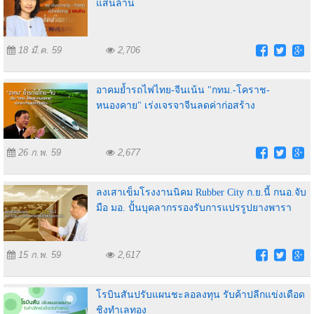
แสนล้าน
18 มี.ค. 59
2,706
อาคมย้ำรถไฟไทย-จีนเน้น "กทม.-โคราช-
หนองคาย" เร่งเจรจาจีนลดค่าก่อสร้าง
26 ก.พ. 59
2,677
ลงเสาเข็มโรงงานนิคม Rubber City ก.ย.นี้ กนอ.จับ
มือ มอ. ปั้นบุคลากรรองรับการแปรรูปยางพารา
15 ก.พ. 59
2,617
โรบินสันปรับแผนชะลอลงทุน รับค้าปลีกแข่งเดือด
ชิงทำเลทอง