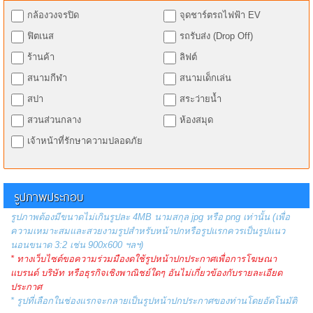
กล้องวงจรปิด
จุดชาร์ตรถไฟฟ้า EV
ฟิตเนส
รถรับส่ง (Drop Off)
ร้านค้า
ลิฟต์
สนามกีฬา
สนามเด็กเล่น
สปา
สระว่ายน้ำ
สวนส่วนกลาง
ห้องสมุด
เจ้าหน้าที่รักษาความปลอดภัย
รูปภาพประกอบ
รูปภาพต้องมีขนาดไม่เกินรูปละ 4MB นามสกุล jpg หรือ png เท่านั้น (เพื่อ
ความเหมาะสมและสวยงามรูปสำหรับหน้าปกหรือรูปแรกควรเป็นรูปแนว
นอนขนาด 3:2 เช่น 900x600 ฯลฯ)
* ทางเว็บไซต์ขอความร่วมมืองดใช้รูปหน้าปกประกาศเพื่อการโฆษณา
แบรนด์ บริษัท หรือธุรกิจเชิงพาณิชย์ใดๆ อันไม่เกี่ยวข้องกับรายละเอียด
ประกาศ
* รูปที่เลือกในช่องแรกจะกลายเป็นรูปหน้าปกประกาศของท่านโดยอัตโนมัติ