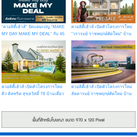
“ควอลิตี้เฮ้าส์” จัดแคมเปญ “MAKE
ควอลิตี้เฮ้าส์ เปิดตัวโครงการใหม่
MY DAY MAKE MY DEAL” กับ 45
"วรารมย์ ราชพฤกษ์ตัดใหม่" บ้าน
โครงการ บนทำเลกรุงเทพฯ
เดี่ยวติดถนนราชพฤกษ์ เปิดจอง
ปริมณฑล ชลบุรี เชียงใหม่
รอบ Pre-Sale วันที่ 29 - 30 ก.ค.
66 รับส่วนลด 1 แสน
ควอลิตี้เฮ้าส์ เปิดตัวโครงการใหม่
ควอลิตี้เฮ้าส์ เปิดตัวโครงการใหม่
คิว ดิสทริค สุขสวัสดิ์ 78 บ้านเดี่ยว
ลัดดารมย์ ราชพฤกษ์ตัดใหม่ บ้าน
บ้านแฝด และทาวน์โฮม ทำเลใกล้
เดี่ยวสุดหรู บนทำเลศักยภาพติด
รถไฟฟ้าในอนาคต
ถนนราชพฤกษ์ตัดใหม่