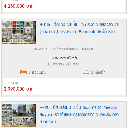
4,250,000 บาท
B-016 : ตึกแถว 3.5 ชั้น 16 ตร.วา ถ.สุขสวัสดิ์ 78
(วัดชังเรือง) พระประแดง Renovate ใหม่ทั้งหลัง
สมุทรปราการ / พระประแดง / บางจาก
อาคารพาณิชย์
16 ตร.วา / 210 ตร.ม
3 ห้องนอน
3 ห้องน้ำ
ราคาขาย
2,990,000 บาท
H-115 : บ้านหลังมุม 3 ชั้น 66.6 ตร.วา Preecha
Beyond รามคำแหง-กรุงเทพกรีฑา ถ.เคหะร่มเกล้า
ลาดกระบัง