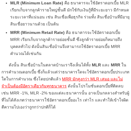
MLR (Minimum Loan Rate)
คือ ธนาคารจะใช้อัตราดอกเบี้ย MLR
เรียกเก็บจากลูกค้ารายใหญ่ชั้นดี มักใช้กับเงินกู้ที่มีระยะยาว มีกำหนด
ระยะเวลาที่แน่นอน เช่น สินเชื่อเพื่อธุรกิจ ร่วมทั้ง สินเชื่อบ้านที่มีอายุ
สินเชื่อยาวนานด้วย เป็นต้น
MRR (Minimum Retail Rate)
คือ ธนาคารจะใช้อัตราดอกเบี้ย
MRR เรียกเก็บจากลูกค้ารายย่อยชั้นดี ซึ่งลูกค้ารายย่อยก็หมายถึง
บุคคลทั่วไป ดังนั้นสินเชื่อบ้านจึงสามารถใช้อัตราดอกเบี้ย MRR
คำนวณได้เช่นกัน
ดังนั้น สินเชื่อบ้านในตลาดบ้านเราจึงเห็นได้ทั้ง
MLR
และ
MRR
ใน
การคำนวณดอกเบี้ย ซึ่งก็แล้วแต่ว่าธนาคารใดจะใช้อัตราดอกเบี้ยประเภท
ใดในการคำนวณ ซึ่งโดยปกติแล้ว
MRR มักสูงกว่า MLR เสมอ และไม่
จำเป็นต้องมีอัตราเดียวกันทุกธนาคาร
ดังนั้นโปรโมชั่นดอกเบี้ยที่ติดลบ
เช่น MRR -1%, MLR -2% ของแต่ละธนาคารนั้น อาจเป็นกลลวงสำหรับผู้
ที่ไม่ได้สังเกตว่าธนาคารใช้อัตราดอกเบี้ยอะไร เท่าไร และทำให้เข้าใจผิด
ตีความไปเองว่าถูกกว่าปกติก็ได้