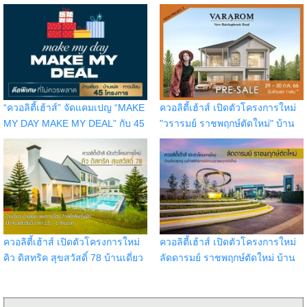
“ควอลิตี้เฮ้าส์” จัดแคมเปญ “MAKE
ควอลิตี้เฮ้าส์ เปิดตัวโครงการใหม่
MY DAY MAKE MY DEAL” กับ 45
"วรารมย์ ราชพฤกษ์ตัดใหม่" บ้าน
โครงการ บนทำเลกรุงเทพฯ
เดี่ยวติดถนนราชพฤกษ์ เปิดจอง
ปริมณฑล ชลบุรี เชียงใหม่
รอบ Pre-Sale วันที่ 29 - 30 ก.ค.
66 รับส่วนลด 1 แสน
ควอลิตี้เฮ้าส์ เปิดตัวโครงการใหม่
ควอลิตี้เฮ้าส์ เปิดตัวโครงการใหม่
คิว ดิสทริค สุขสวัสดิ์ 78 บ้านเดี่ยว
ลัดดารมย์ ราชพฤกษ์ตัดใหม่ บ้าน
บ้านแฝด และทาวน์โฮม ทำเลใกล้
เดี่ยวสุดหรู บนทำเลศักยภาพติด
รถไฟฟ้าในอนาคต
ถนนราชพฤกษ์ตัดใหม่