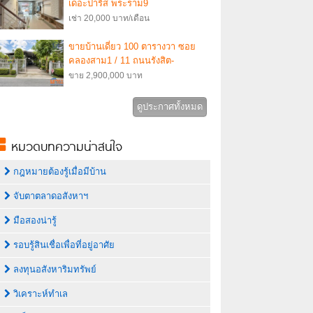
เดอะปารีส พระราม9
กรุงเทพกรีฑา7 บ้านสวย ตกแต่ง
เช่า 20,000 บาท/เดือน
ครบ พร้อมอยู่ 3นอน 3น้ำ แอร์ 4ตัว
ขายบ้านเดี่ยว 100 ตารางวา ซอย
คลองสาม1 / 11 ถนนรังสิต-
นครนายก ใกล้ทางด่วนวงแหวน
ขาย 2,900,000 บาท
กาญจนาภิเษก
ดูประกาศทั้งหมด
หมวดบทความน่าสนใจ
กฎหมายต้องรู้เมื่อมีบ้าน
จับตาตลาดอสังหาฯ
มือสองน่ารู้
รอบรู้สินเชื่อเพื่อที่อยู่อาศัย
ลงทุนอสังหาริมทรัพย์
วิเคราะห์ทำเล