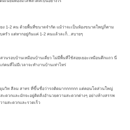
โดมิเนียมต้องมีไลฟ์สไตล์เป็นอย่างไร
ยง 1-2 คน ด้วยพื้นที่ขนาดจำกัด แม้ว่าจะเป็นห้องขนาดใหญ่ก็ตาม
ครอบครัว แต่หากอยู่กันแค่ 1-2 คนแล้วละก็...สบายๆ
ี่สวนรอบบ้านเหมือนบ้านเดี่ยว ไม่มีพื้นที่ใช้สอยเยอะเหมือนตึกแถว นี่
ก่คนที่ไม่มีเวลาจะทำงานบ้านเท่าไหร่
ขุมวิท สีลม สาทร ที่ขึ้นชื่อว่ารถติดมากกกกกก แต่คอนโดส่วนใหญ่
ทางสะดวกและมักจะอยู่ติดสิ่งอำนวยความสะดวกต่างๆ อย่างห้างสรรพ
รความสะดวกและรวดเร็ว