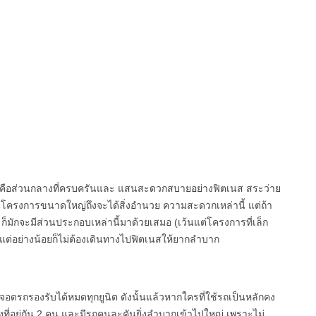
ชุดก็คือส่วนกลางที่ครบครันและ แสนสะดวกสบายอย่างฟิตเนส สระว่าย
เป็นโครงการขนาดใหญ่ถึงจะได้สิ่งอำนวย ความสะดวกเหล่านี้ แต่ถ้า
็มักจะมีส่วนประกอบเหล่านี้มาด้วยเสมอ (เว้นแต่โครงการที่เล็ก
ย แต่อย่างน้อยก็ไม่ต้องเดินทางไปฟิตเนสให้ยากลำบาก
อดรถรองรับได้หมดทุกยูนิต ดังนั้นแล้วหากใครที่ใช้รถเป็นหลักคง
ที่อยู่กัน 2 คน และมีรถคนละคันยิ่งลำบากเข้าไปใหญ่ เพราะไม่