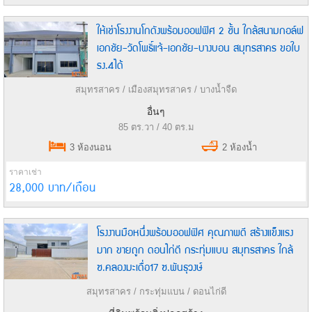
ให้เช่าโรงงานโกดังพร้อมออฟฟิศ 2 ชั้น ใกล้สนามกอล์ฟ
เอกชัย-วัดโพธิ์แจ้-เอกชัย-บางบอน สมุทรสาคร ขอใบ
รง.4ได้
สมุทรสาคร / เมืองสมุทรสาคร / บางน้ำจืด
อื่นๆ
85 ตร.วา / 40 ตร.ม
3 ห้องนอน
2 ห้องน้ำ
ราคาเช่า
28,000 บาท/เดือน
โรงงานมือหนึ่งพร้อมออฟฟิศ คุณภาพดี สร้างแข็งแรง
มาก ขายถูก ดอนไก่ดี กระทุ่มแบน สมุทรสาคร ใกล้
ซ.คลองมะเดื่อ17 ซ.พันธุวงษ์
สมุทรสาคร / กระทุ่มแบน / ดอนไก่ดี