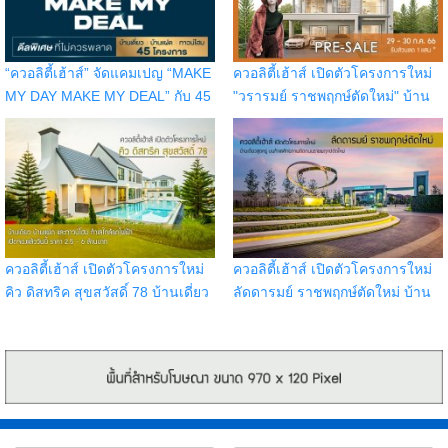
“ควอลิตี้เฮ้าส์” จัดแคมเปญ “MAKE
ควอลิตี้เฮ้าส์ เปิดตัวโครงการใหม่
MY DAY MAKE MY DEAL” กับ 45
"วรารมย์ ราชพฤกษ์ตัดใหม่" บ้าน
โครงการ บนทำเลกรุงเทพฯ
เดี่ยวติดถนนราชพฤกษ์ เปิดจอง
ปริมณฑล ชลบุรี เชียงใหม่
รอบ Pre-Sale วันที่ 29 - 30 ก.ค.
66 รับส่วนลด 1 แสน
ควอลิตี้เฮ้าส์ เปิดตัวโครงการใหม่
ควอลิตี้เฮ้าส์ เปิดตัวโครงการใหม่
คิว ดิสทริค สุขสวัสดิ์ 78 บ้านเดี่ยว
ลัดดารมย์ ราชพฤกษ์ตัดใหม่ บ้าน
บ้านแฝด และทาวน์โฮม ทำเลใกล้
เดี่ยวสุดหรู บนทำเลศักยภาพติด
รถไฟฟ้าในอนาคต
ถนนราชพฤกษ์ตัดใหม่