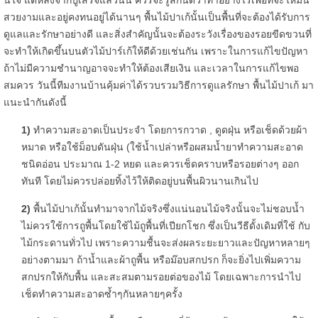
นใจ แต่หลังจากปูเสร็จแล้วนั้น ควรจะรู้สักนิดว่าทำอย่างไรเพื่อที่จะให้มัน
สวยงามและอยู่คงทนอยู่ได้นานๆ พื้นไม้ปาเก้นั้นเป็นพื้นที่จะต้องได้รับการ
ดูแลและรักษาอย่างดี และสิ่งสำคัญนั้นจะต้องระวังเรื่องของรอยขีดขวนที่
จะทำให้เกิดขึ้นบนตัวไม้ปาร์เก้ให้ดีด้วยเช่นกัน เพราะในการแก้ไขปัญหา
ถ้าไม่มีความชำนาญอาจจะทำให้ต้องเสียเงิน และเวลาในการแก้ไขพอ
สมควร วันนี้ทีมงานบ้านคุ้มค่าได้รวบรวมวิธีการดูแลรักษา พื้นไม้ปาเก้ มา
แนะนำกันดังนี้
1)
ทำความสะอาดเป็นประจำ โดยการกวาด , ดูดฝุ่น หรือเช็ดด้วยผ้า
หมาด หรือใช้ม็อบดันฝุ่น (ใช้น้ำเปล่าหรือผสมน้ำยาทำความสะอาด
ชนิดอ่อน ประมาณ 1-2 หยด และควรเช็ดคราบหรือรอยต่างๆ ออก
ทันที โดยไม่ควรปล่อยทิ้งไว้ให้ติดอยู่บนพื้นผิวนานเกินไป
2)
พื้นไม้ปาเก้นั้นทำมาจากไม้จริงซึ่งแน่นอนไม้จริงนั้นจะไม่ชอบน้ำ
ไม่ควรใช้การถูพื้นโดยใช้ไม้ถูพื้นที่เปียกโชก ซึ่งเป็นวีธีดั้งเดิมที่ใช้ กับ
ไม้กระดานทั่วไป เพราะความชื้นจะส่งผลระยะยาวและปัญหาหลายๆ
อย่างตามมา ถ้าน้ำและผ้าถูพื้น หรือม๊อบสกปรก ก็จะยิ่งไปเพิ่มความ
สกปรกให้กับพื้น และสะสมตามรอยต่อของไม้ โดยเฉพาะการนำไป
เช็ดทำความสะอาดซ้ำๆกันหลายๆครั้ง