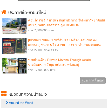
ประกาศซื้อ-ขายมาใหม่
คอนโด เวียร์ 7 บางนา สมุทรปราการ ใกล้มหาวิทยาลัยอัส
สัมชัญ วิทยาเขตสุวรรณภูมิ DD-01007
ขาย 7,500,000 บาท
[เจ้าของขายเอง] ขายที่ดิน ซอยรังสิต-นครนายก 49
(คลอง 2) ขนาด 5 ไร่ 3 งาน 19 ตร.ว. ทำเลรองรับเมกะ
โปรเจกต์ Central โทร 082
ขาย 27,000 บาท/ตร.วา
ขายบ้านเดี่ยว Private Nirvana Through เอกมัย-
รามอินทรา หลังมุม แต่งครบ พร้อมอยู่
ขาย 17,900,000 บาท
ดูประกาศทั้งหมด
หมวดบทความน่าสนใจ
Around the World