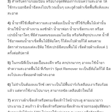
3)
สำหรับคราบรอยเปื้อน หรือบางจุดที่ต้องการเน้นความสะอาด ให้
ใช้กระบอกฉีดน้ำฉีดลงไปบริเวณนั้นๆ และถูด้วยผ้าเช็ดพื้นที่แห้งและ
สะอาด
4)
น้ำยาที่ใช้เพื่อทำความสะอาดต้องเป็นน้ำยาที่ใช้กับพื้นไม้เท่านั้น
ห้ามใช้น้ำยาล้างจาน ผงซักผ้า น้ำยาฟอก น้ำยาเช็ดกระจก หรือส
เปรย์น้ำยาใดๆ ที่มีส่วนผสมของแอมโมเนีย หรือกัดสีทุกประเภท น้ำที่
ใช้อาจผสมน้ำยาเช็ดพื้นไม้ยี่ห้อใดๆ ก็ได้ลงไปด้วยก็ได้ ผสมตาม
อัตราส่วนของแต่ละยีห้อ ใช้สเปรย์ฉีดบนพื้นไม้ เช็ดด้วยผ้าแห้งแค่ 1
ครั้งต่อสัปดาห์
5)
ในกรณีที่เป็นรอยเปื้อนลงลึก หรือ สกปรกมากๆ อาจจะใช้น้ำยา
ทำความสะอาดพื้นไม้ ที่เรียกว่า Spot Remover จะเป็นยี่ห้อไดก็ได้ ฉีด
ลงไปและเช็ดออกด้วยผ้าสะอาด
6)
ไม่จำเป็นต้องลงแว๊กซ์ เพราะเป็นไม้พื้นปาร์เก้เคลือบเงาเรียบร้อย
แล้ว แต่หากใช้งานไปนานๆ สามารถขัด เคลือบผิวใหม่ได้
7)
ควรวางผ้าเช็ดเท้าหรือพรมเช็ดเท้าไว้หน้าประตู ตามแนวยาว
ประมาณ 2 คนก้าว ผ้าเช็ดเท้าหรือพรมเช็ดเท้าจะช่วยกรองฝุ่นที่ติดมา