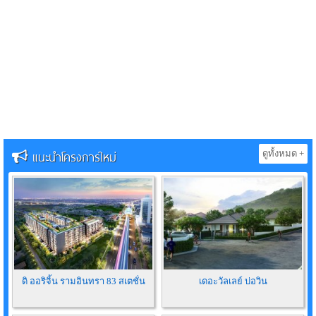
แนะนำโครงการใหม่
ดูทั้งหมด +
ดิ ออริจิ้น รามอินทรา 83 สเตชั่น
เดอะวัลเลย์ บ่อวิน