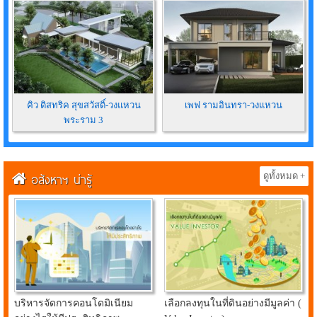
คิว ดิสทริค สุขสวัสดิ์-วงแหวน
เพฟ รามอินทรา-วงแหวน
พระราม 3
อสังหาฯ น่ารู้
ดูทั้งหมด +
บริหารจัดการคอนโดมิเนียม
เลือกลงทุนในที่ดินอย่างมีมูลค่า (