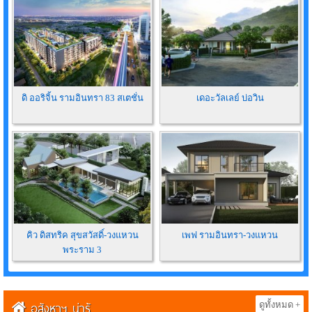
ดิ ออริจิ้น รามอินทรา 83 สเตชั่น
เดอะวัลเลย์ บ่อวิน
คิว ดิสทริค สุขสวัสดิ์-วงแหวน
เพฟ รามอินทรา-วงแหวน
พระราม 3
อสังหาฯ น่ารู้
ดูทั้งหมด +