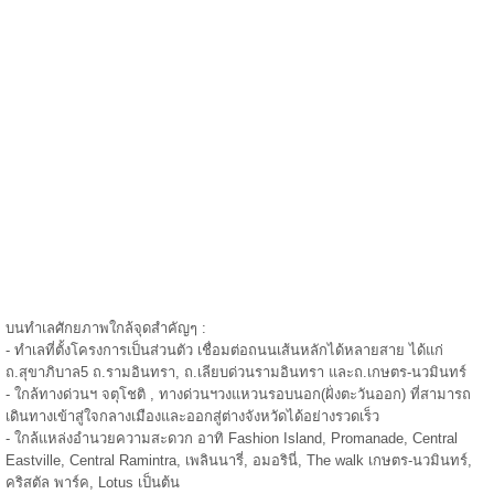
บนทำเลศักยภาพใกล้จุดสำคัญๆ :
- ทำเลที่ตั้งโครงการเป็นส่วนตัว เชื่อมต่อถนนเส้นหลักได้หลายสาย ได้แก่
ถ.สุขาภิบาล5 ถ.รามอินทรา, ถ.เลียบด่วนรามอินทรา และถ.เกษตร-นวมินทร์
- ใกล้ทางด่วนฯ จตุโชติ , ทางด่วนฯวงแหวนรอบนอก(ฝั่งตะวันออก) ที่สามารถ
เดินทางเข้าสู่ใจกลางเมืองและออกสู่ต่างจังหวัดได้อย่างรวดเร็ว
- ใกล้แหล่งอำนวยความสะดวก อาทิ Fashion Island, Promanade, Central
Eastville, Central Ramintra, เพลินนารี่, อมอรินี่, The walk เกษตร-นวมินทร์,
คริสตัล พาร์ค, Lotus เป็นต้น