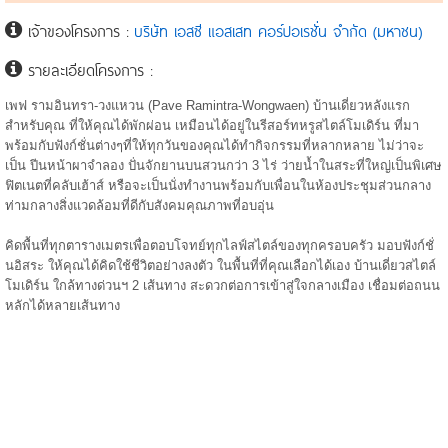
เจ้าของโครงการ :
บริษัท เอสซี แอสเสท คอร์ปอเรชั่น จำกัด (มหาชน)
รายละเอียดโครงการ :
เพฟ รามอินทรา-วงแหวน (Pave Ramintra-Wongwaen) บ้านเดี่ยวหลังแรก
สำหรับคุณ ที่ให้คุณได้พักผ่อน เหมือนได้อยู่ในรีสอร์ทหรูสไตล์โมเดิร์น ที่มา
พร้อมกับฟังก์ชั่นต่างๆที่ให้ทุกวันของคุณได้ทำกิจกรรมที่หลากหลาย ไม่ว่าจะ
เป็น ปีนหน้าผาจำลอง ปั่นจักยานบนสวนกว่า 3 ไร่ ว่ายน้ำในสระที่ใหญ่เป็นพิเศษ
ฟิตเนตที่คลับเฮ้าส์ หรือจะเป็นนั่งทำงานพร้อมกับเพื่อนในห้องประชุมส่วนกลาง
ท่ามกลางสิ่งแวดล้อมที่ดีกับสังคมคุณภาพที่อบอุ่น
คิดพื้นที่ทุกตารางเมตรเพื่อตอบโจทย์ทุกไลฟ์สไตล์ของทุกครอบครัว มอบฟังก์ชั่
นอิสระ ให้คุณได้คิดใช้ชีวิตอย่างลงตัว ในพื้นที่ที่คุณเลือกได้เอง บ้านเดี่ยวสไตล์
โมเดิร์น ใกล้ทางด่วนฯ 2 เส้นทาง สะดวกต่อการเข้าสู่ใจกลางเมือง เชื่อมต่อถนน
หลักได้หลายเส้นทาง