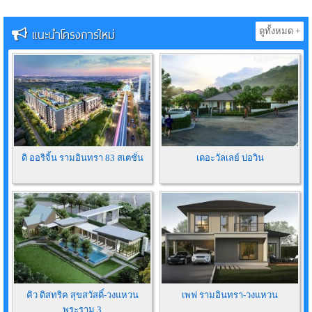
แนะนำโครงการใหม่
ดูทั้งหมด +
ดิ ออริจิ้น รามอินทรา 83 สเตชั่น
เดอะวัลเลย์ บ่อวิน
คิว ดิสทริค สุขสวัสดิ์-วงแหวน
เพฟ รามอินทรา-วงแหวน
พระราม 3