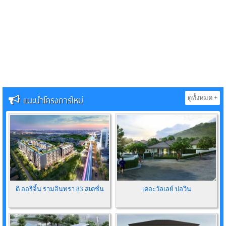
แนะนำโครงการใหม่
ดูทั้งหมด +
ดิ ออริจิ้น รามอินทรา 83 สเตชั่น
เดอะวัลเลย์ บ่อวิน