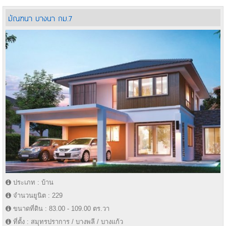
มัณฑนา บางนา กม.7
ประเภท : บ้าน
จำนวนยูนิต : 229
ขนาดที่ดิน : 83.00 - 109.00 ตร.วา
ที่ตั้ง : สมุทรปราการ / บางพลี / บางแก้ว