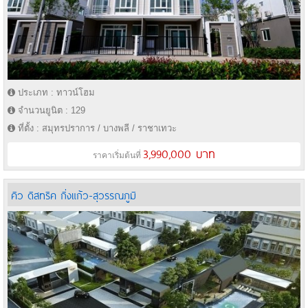
ประเภท : ทาวน์โฮม
จำนวนยูนิต : 129
ที่ตั้ง : สมุทรปราการ / บางพลี / ราชาเทวะ
3,990,000 บาท
ราคาเริ่มต้นที่
คิว ดิสทริค กิ่งแก้ว-สุวรรณภูมิ