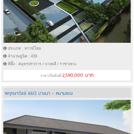
ประเภท : ทาวน์โฮม
จำนวนยูนิต : 439
ที่ตั้ง : สมุทรปราการ / บางพลี / ราชาเทวะ
2,590,000 บาท
ราคาเริ่มต้นที่
พฤกษาวิลล์ 66/2 บางนา – หนามแดง