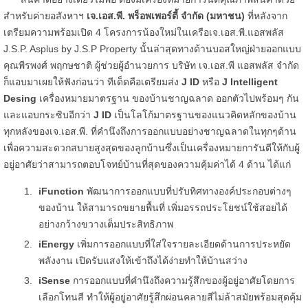
สำหรับค่ายอสังหาฯ
เจ.เอส.พี. พร็อพเพอร์ตี้ จำกัด (มหาชน)
ที่หลังจาก
เตรียมความพร้อมเปิด 4 โครงการน้องใหม่ในเครือเจ.เอส.พี.แอสพลัส
J.S.P. Asplus by J.S.P Property นั้นล่าสุดทางด้านบอสใหญ่ฝ่ายออกแบบ
คุณพีรพงศ์ พฤกษชาติ ผู้ช่วยผู้อำนวยการ บริษัท เจ.เอส.พี แอสพลัส จำกัด
ก็แอบมาเผยให้ฟังก่อนว่า ทีเด็ดคือเตรียมส่ง
J ID
หรือ
J Intelligent
Desing
เครื่องหมายมาตรฐาน ของบ้านชาญฉลาด ออกตัวไปพร้อมๆ กัน
และแอบกระซิบอีกว่า
J ID
เป็นโลโก้มาตรฐานของแนวคิดหลักของบ้าน
ทุกหลังของเจ.เอส.พี. ที่คำนึงถึงการออกแบบอย่างชาญฉลาดในทุกๆด้าน
เพื่อความสะดวกสบายสูงสุดของลูกบ้านซึ่งเป็นเครื่องหมายการันตีให้กับผู้
อยู่อาศัยว่าสามารถตอบโจทย์บ้านที่สุดของความคุ้มค่าได้ 4 ด้าน ได้แก่
iFunction
พัฒนาการออกแบบที่ปรับทิศทางองค์ประกอบต่างๆ
ของบ้าน ให้สามารถขยายพื้นที่ เพิ่มอรรถประโยชน์ใช้สอยได้
อย่างกว้างขวางเต็มประสิทธิภาพ
iEnergy
เพิ่มการออกแบบที่ใส่ใจรายละเอียดด้านการประหยัด
พลังงาน เปิดรับแสงให้เข้าถึงได้ง่ายทำให้บ้านสว่าง
iSense
การออกแบบที่คำนึงถึงความรู้สึกของผู้อยู่อาศัยโดยการ
เลือกโทนสี ทำให้ผู้อยู่อาศัยรู้สึกผ่อนคลายสีไม่ล้าสมัยพร้อมสุดคุ้ม