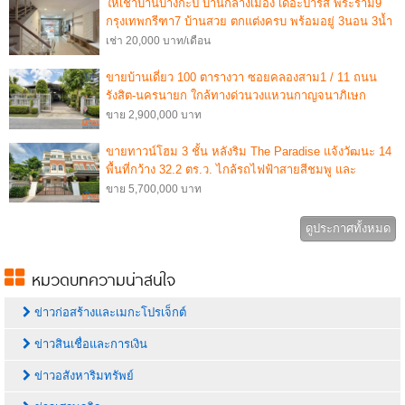
ให้เช่าบ้านบางกะปิ บ้านกลางเมือง เดอะปารีส พระราม9
กรุงเทพกรีฑา7 บ้านสวย ตกแต่งครบ พร้อมอยู่ 3นอน 3น้ำ
แอร์ 4ตัว
เช่า 20,000 บาท/เดือน
ขายบ้านเดี่ยว 100 ตารางวา ซอยคลองสาม1 / 11 ถนน
รังสิต-นครนายก ใกล้ทางด่วนวงแหวนกาญจนาภิเษก
ขาย 2,900,000 บาท
ขายทาวน์โฮม 3 ชั้น หลังริม The Paradise แจ้งวัฒนะ 14
พื้นที่กว้าง 32.2 ตร.ว. ไกล้รถไฟฟ้าสายสีชมพู และ
ทางด่วน
ขาย 5,700,000 บาท
ดูประกาศทั้งหมด
หมวดบทความน่าสนใจ
ข่าวก่อสร้างและเมกะโปรเจ็กต์
ข่าวสินเชื่อและการเงิน
ข่าวอสังหาริมทรัพย์