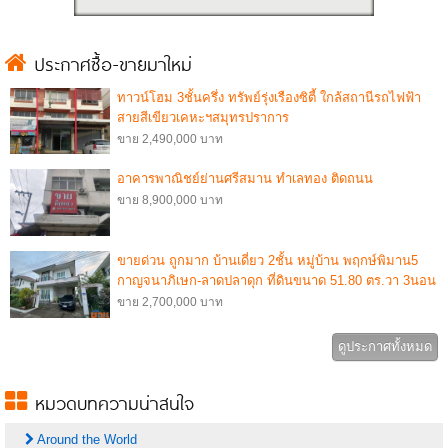
ประกาศซื้อ-ขายมาใหม่
ทาวน์โฮม 3ชั้นครึ่ง ทรัพย์รุ่งเรืองซิตี้ ใกล้สถานีรถไฟฟ้า
สายสีเขียวเคหะฯสมุทรปราการ
ขาย 2,490,000 บาท
อาคารพาณิชย์ย่านศรีสมาน ทำเลทอง ติดถนน
ขาย 8,900,000 บาท
ขายด่วน ถูกมาก บ้านเดี่ยว 2ชั้น หมู่บ้าน พฤกษ์พิมาน5
กาญจนาภิเษก-ลาดปลาดุก ที่ดินขนาด 51.80 ตร.วา 3นอน
3น้ำ บรรยากาศดี
ขาย 2,700,000 บาท
ดูประกาศทั้งหมด
หมวดบทความน่าสนใจ
Around the World