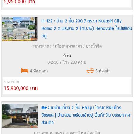
5,950,000 บาท
H-122 : บ้าน 2 ชั้น 230.7 ตร.วา Nusasiri City
Rama 2 ถ.พระราม 2 (กม.15) Renovate ใหม่พร้อม
อยู่
สมุทรสาคร / เมืองสมุทรสาคร / บางน้ำจืด
บ้าน
0-2-30.7 ไร่ / 280 ตร.ม
4 ห้องนอน
5 ห้องน้ำ
ราคาขาย
15,900,000 บาท
🏡 ขายบ้านเดี่ยว 2 ชั้น หลังมุม โครงการเซนโทร
วัชรพล | บ้านสวย พร้อมเข้าอยู่ พื้นที่กว้าง บรรยากาศ
ส่วนตัว
กรุงเทพมหานคร / เขตสายไหม / ออเงิน