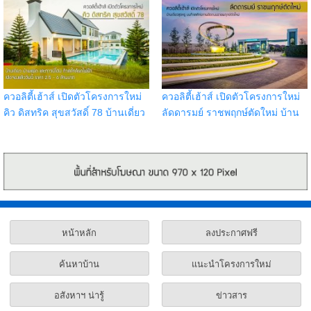
ปริมณฑล ชลบุรี เชียงใหม่
รอบ Pre-Sale วันที่ 29 - 30 ก.ค.
66 รับส่วนลด 1 แสน
ควอลิตี้เฮ้าส์ เปิดตัวโครงการใหม่
ควอลิตี้เฮ้าส์ เปิดตัวโครงการใหม่
คิว ดิสทริค สุขสวัสดิ์ 78 บ้านเดี่ยว
ลัดดารมย์ ราชพฤกษ์ตัดใหม่ บ้าน
บ้านแฝด และทาวน์โฮม ทำเลใกล้
เดี่ยวสุดหรู บนทำเลศักยภาพติด
รถไฟฟ้าในอนาคต
ถนนราชพฤกษ์ตัดใหม่
หน้าหลัก
ลงประกาศฟรี
ค้นหาบ้าน
แนะนำโครงการใหม่
อสังหาฯ น่ารู้
ข่าวสาร