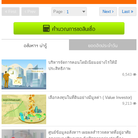
First
Prev
Page :
Next
Last
คำนวณการขอสินเชื่อ
อสังหาฯ น่ารู้
ยอดฮิตประจำวัน
บริหารจัดการคอนโดมิเนียมอย่างไรให้มี
ประสิทธิภาพ
6,543
เลือกลงทุนในที่ดินอย่างมีมูลค่า ( Value Investor)
9,213
ศูนย์ข้อมูลอสังหาฯ เผยผลสำรวจตลาดที่อยู่อาศัย