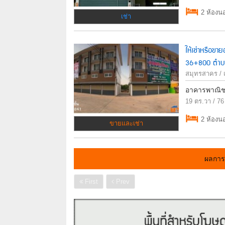
2 ห้องน
เช่า
ให้เช่าหรือขา
36+800 ตำบล
สมุทรสาคร / 
อาคารพาณิช
19 ตร.วา / 76
2 ห้องน
ขายและเช่า
ผลการ
First
Prev