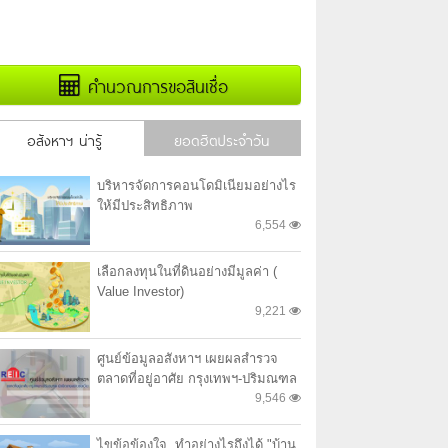
คำนวณการขอสินเชื่อ
อสังหาฯ น่ารู้
ยอดฮิตประจำวัน
บริหารจัดการคอนโดมิเนียมอย่างไร
ให้มีประสิทธิภาพ
6,554
เลือกลงทุนในที่ดินอย่างมีมูลค่า (
Value Investor)
9,221
ศูนย์ข้อมูลอสังหาฯ เผยผลสำรวจ
ตลาดที่อยู่อาศัย กรุงเทพฯ-ปริมณฑล
ยังเปิดขายอย่างต่อเนื่อง
9,546
ไขข้อข้องใจ..ทำอย่างไรถึงได้ "บ้าน