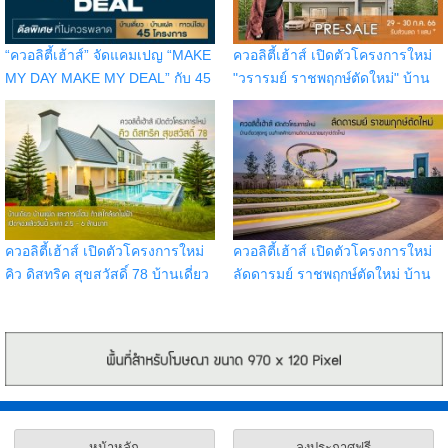
“ควอลิตี้เฮ้าส์” จัดแคมเปญ “MAKE
ควอลิตี้เฮ้าส์ เปิดตัวโครงการใหม่
MY DAY MAKE MY DEAL” กับ 45
"วรารมย์ ราชพฤกษ์ตัดใหม่" บ้าน
โครงการ บนทำเลกรุงเทพฯ
เดี่ยวติดถนนราชพฤกษ์ เปิดจอง
ปริมณฑล ชลบุรี เชียงใหม่
รอบ Pre-Sale วันที่ 29 - 30 ก.ค.
66 รับส่วนลด 1 แสน
ควอลิตี้เฮ้าส์ เปิดตัวโครงการใหม่
ควอลิตี้เฮ้าส์ เปิดตัวโครงการใหม่
คิว ดิสทริค สุขสวัสดิ์ 78 บ้านเดี่ยว
ลัดดารมย์ ราชพฤกษ์ตัดใหม่ บ้าน
บ้านแฝด และทาวน์โฮม ทำเลใกล้
เดี่ยวสุดหรู บนทำเลศักยภาพติด
รถไฟฟ้าในอนาคต
ถนนราชพฤกษ์ตัดใหม่
หน้าหลัก
ลงประกาศฟรี