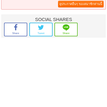
ดูประกาศอื่นๆ ของสมาชิกท่านนี้
สนใจนัดชมสถานที่ /สอบถามเพิ่มเติม ติดต่อ : คุณสิทธิชัย 084-554-9554
ยินดีให้คำปรึกษาฟรี! รับฝากขาย-เช่าอสังหาริมทรัพย์ทุกชนิด
ฟรี!! ค่าโฆษณา ค่าการตลาด สื่อต่างๆจนกว่าทรัพย์จะขายได้
SOCIAL SHARES
Share
Tweet
Share