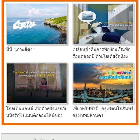
ที่นี่ "เกาะสีชัง"
เปลี่ยนค่ำคืนการพักผ่อนเป็นพัก
ร้อนตลอดปี ด้วยไอเดียจัดห้อง
นอนสุดคูลจาก อินเด็กซ์ ลิฟวิ่ง
มอลล์
โกลเด้นแลนด์ เปิดตัวครั้งแรกกับ
เที่ยวทริปทัวร์ : กรุงรัตนโกสินทร์
หนังรักโรแมนติกออนไลน์ของ
กรุงเทพมหานคร
น้องหมาชิบะแสนรู้ FIRST
LOVE