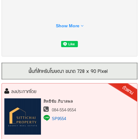
Show More
- อาคารพาณิชย์ 4 ชั้น พื้นที่ใช้สอยกว้าง
- จอดรถหน้าบ้านได้
- ทำเลดี เข้าออกหลายเส้นทาง
- ใกล้ BTS อ่อนนุช ถนนสุขุมวิท และทางด่วน
ลงประกาศโดย
- เหมาะอยู่อาศัย ทำโฮมออฟฟิศ ร้านค้า คลินิก หรือปล่อยเช่า
- อยู่ในแหล่งชุมชน การเดินทางสะดวก
สิทธิชัย ภิบาลพล
084-554-9554
ทำเลศักยภาพ ย่านอ่อนนุช–สุขุมวิท
SP9554
ใกล้ร้านค้า ตลาด โรงเรียน และสิ่งอำนวยความสะดวกครบ
ราคาเพียง 6,800,000 บาท