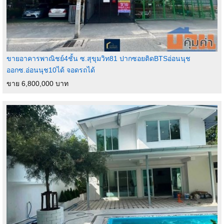
ขายอาคารพาณิชย์4ชั้น ซ.สุขุมวิท81 ปากซอยติดBTSอ่อนนุช
ออกซ.อ่อนนุช10ได้ จอดรถได้
ขาย 6,800,000 บาท