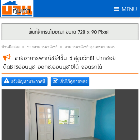
MENU
บ้านมือสอง
ขายอาคารพาณิชย์
อาคารพาณิชย์กรุงเทพมหานคร
ขายอาคารพาณิชย์4ชั้น ซ.สุขุมวิท81 ปากซอย
ติดBTSอ่อนนุช ออกซ.อ่อนนุช10ได้ จอดรถได้
แจ้งปัญหาประกาศนี้
เก็บไว้ดูภายหลัง