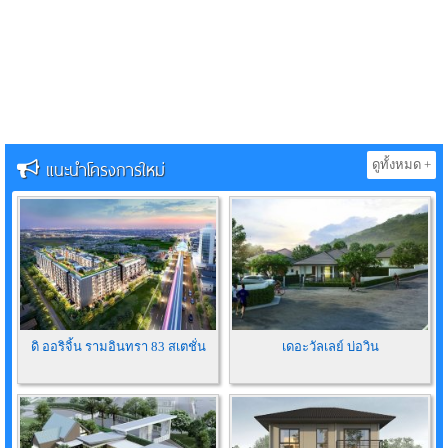
แนะนำโครงการใหม่
ดูทั้งหมด +
ดิ ออริจิ้น รามอินทรา 83 สเตชั่น
เดอะวัลเลย์ บ่อวิน