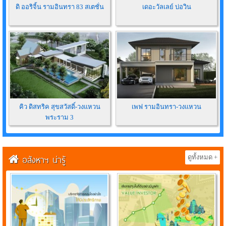
ดิ ออริจิ้น รามอินทรา 83 สเตชั่น
เดอะวัลเลย์ บ่อวิน
คิว ดิสทริค สุขสวัสดิ์-วงแหวน
เพฟ รามอินทรา-วงแหวน
พระราม 3
อสังหาฯ น่ารู้
ดูทั้งหมด +