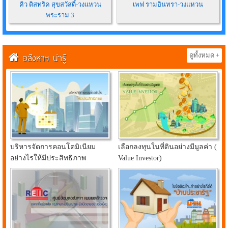
คิว ดิสทริค สุขสวัสดิ์-วงแหวน
เพฟ รามอินทรา-วงแหวน
พระราม 3
อสังหาฯ น่ารู้
ดูทั้งหมด +
บริหารจัดการคอนโดมิเนียม
เลือกลงทุนในที่ดินอย่างมีมูลค่า (
อย่างไรให้มีประสิทธิภาพ
Value Investor)