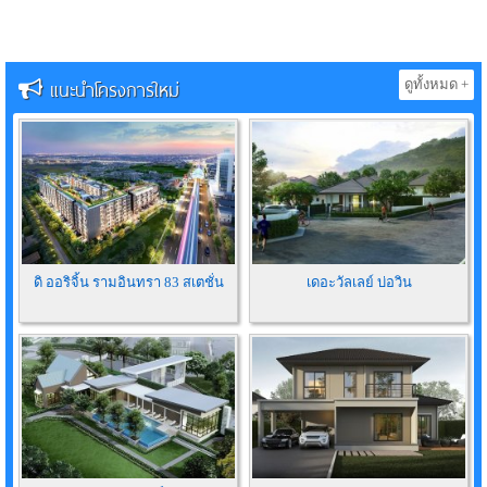
แนะนำโครงการใหม่
ดูทั้งหมด +
ดิ ออริจิ้น รามอินทรา 83 สเตชั่น
เดอะวัลเลย์ บ่อวิน