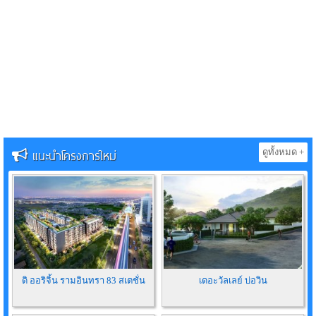
แนะนำโครงการใหม่
ดูทั้งหมด +
ดิ ออริจิ้น รามอินทรา 83 สเตชั่น
เดอะวัลเลย์ บ่อวิน