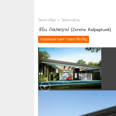
โครงการใหม่
โครงการบ้าน
ซีรีน กัลปพฤกษ์ (Zerene Kalpapruek)
กรุงเทพมหานคร / เขตภาษีเจริญ