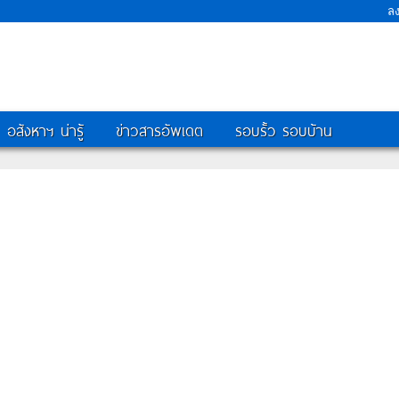
ล
อสังหาฯ น่ารู้
ข่าวสารอัพเดต
รอบรั้ว รอบบ้าน