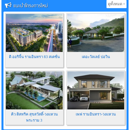
แนะนำโครงการใหม่
ดูทั้งหมด +
ดิ ออริจิ้น รามอินทรา 83 สเตชั่น
เดอะวัลเลย์ บ่อวิน
คิว ดิสทริค สุขสวัสดิ์-วงแหวน
เพฟ รามอินทรา-วงแหวน
พระราม 3