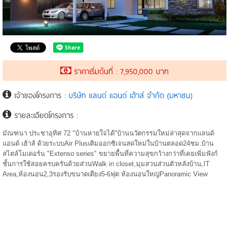
ราคาเริ่มต้นที่ : 7,950,000 บาท
เจ้าของโครงการ :
บริษัท แลนด์ แอนด์ เฮ้าส์ จํากัด (มหาชน)
รายละเอียดโครงการ :
มัณฑนา ประชาอุทิศ 72 "บ้านหายใจได้"บ้านนวัตกรรมใหม่ล่าสุดจากแลนด์
แอนด์ เฮ้าส์ ด้วยระบบAir Plusเติมออกซิเจนสดใหม่ในบ้านตลอด24ชม.บ้าน
สไตล์โมเดอร์น "Extenso series" ขยายพื้นที่ความสุขกว้างกว่าที่เคยเพิ่มฟังก์
ชั้นการใช้สอยครบครันด้วยส่วนWalk in closet,มุมสวนส่วนตัวหลังบ้าน,IT
Area,ห้องนอน2,3รองรับขนาดเตียง5-6ฟุต ห้องนอนใหญ่Panoramic View