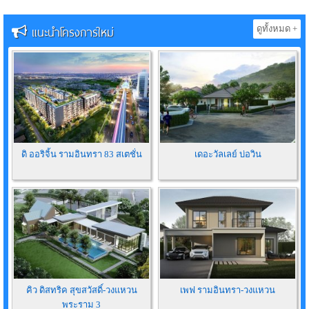
แนะนำโครงการใหม่
ดูทั้งหมด +
ดิ ออริจิ้น รามอินทรา 83 สเตชั่น
เดอะวัลเลย์ บ่อวิน
คิว ดิสทริค สุขสวัสดิ์-วงแหวน
เพฟ รามอินทรา-วงแหวน
พระราม 3