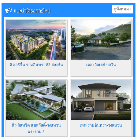
แนะนำโครงการใหม่
ดูทั้งหมด +
ดิ ออริจิ้น รามอินทรา 83 สเตชั่น
เดอะวัลเลย์ บ่อวิน
คิว ดิสทริค สุขสวัสดิ์-วงแหวน
เพฟ รามอินทรา-วงแหวน
พระราม 3