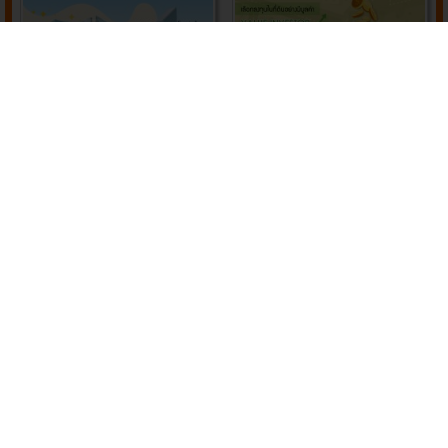
บริหารจัดการคอนโดมิเนียม
เลือกลงทุนในที่ดินอย่างมีมูลค่า (
อย่างไรให้มีประสิทธิภาพ
Value Investor)
ศูนย์ข้อมูลอสังหาฯ เผยผลสำรวจ
ไขข้อข้องใจ..ทำอย่างไรถึงได้
ตลาดที่อยู่อาศัย กรุงเทพฯ-
"บ้านประชารัฐ"
ปริมณฑล ยังเปิดขายอย่างต่อ
เนื่อง