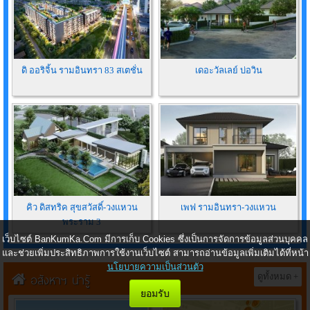
ดิ ออริจิ้น รามอินทรา 83 สเตชั่น
เดอะวัลเลย์ บ่อวิน
คิว ดิสทริค สุขสวัสดิ์-วงแหวน
เพฟ รามอินทรา-วงแหวน
พระราม 3
เว็บไซต์ BanKumKa.Com มีการเก็บ Cookies ซึ่งเป็นการจัดการข้อมูลส่วนบุคคล
และช่วยเพิ่มประสิทธิภาพการใช้งานเว็บไซต์ สามารถอ่านข้อมูลเพิ่มเติมได้ที่หน้า
นโยบายความเป็นส่วนตัว
อสังหาฯ น่ารู้
ดูทั้งหมด +
ยอมรับ