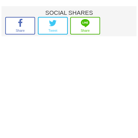
สถานที่ใกล้เคียง :
SOCIAL SHARES
- ถนนกาญจนาภิเษก
- ถนนพุทธมณฑลสาย 2
- โรงเรียนเพลินพัฒนา
Share
Tweet
Share
- ตลาดสดธนบุรี
- โรงพยาบาลธนบุรี 2
- วิทยาลัยทองสุข
ราคาขาย : 11.7 ล้านบาท
สนใจติดต่อ :
คุณธนัทพัชร์ : 082-7924665