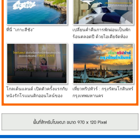
ที่นี่ "เกาะสีชัง"
เปลี่ยนค่ำคืนการพักผ่อนเป็นพัก
ร้อนตลอดปี ด้วยไอเดียจัดห้อง
นอนสุดคูลจาก อินเด็กซ์ ลิฟวิ่ง
มอลล์
โกลเด้นแลนด์ เปิดตัวครั้งแรกกับ
เที่ยวทริปทัวร์ : กรุงรัตนโกสินทร์
หนังรักโรแมนติกออนไลน์ของ
กรุงเทพมหานคร
น้องหมาชิบะแสนรู้ FIRST
LOVE