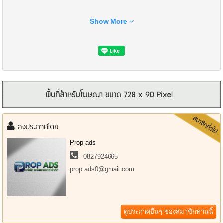
Show More
ที่ตั้ง : แขวงศาลาธรรมสพน์ เขตทวีวัฒนา กรุงเทพมหานคร 10170
แผนที่ : https://maps.app.goo.gl/RZDpvvdirmy4AUJd7
ลงประกาศโดย
ขนาดพื้นที่ : 101 ตร.ว.
พื้นที่ใช้สอย : 220 ตร.ม.
Prop ads
0827924665
รายละเอียด :
prop.ads0@gmail.com
- บ้านเดี่ยว 2 ชั้น
- 3 ห้องนอน
- 3 ห้องน้ำ
- จอดรถได้ 2–4 คัน
ดูประกาศอื่นๆ ของสมาชิกท่านนี้
- ทำเลศักยภาพ เชื่อมต่อถนนพุทธมณฑลสาย 2 และถนนกาญจนาภิเษก
- เดินทางสะดวก