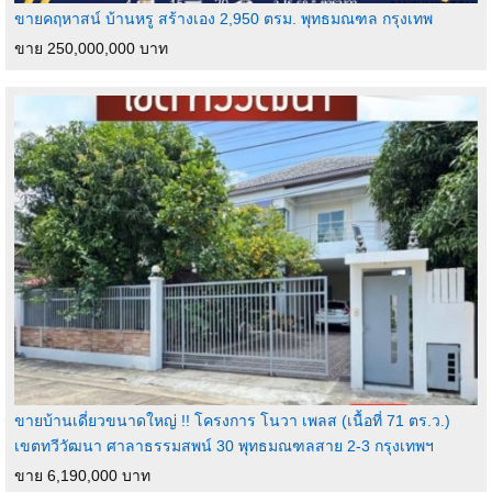
ขายคฤหาสน์ บ้านหรู สร้างเอง 2,950 ตรม. พุทธมณฑล กรุงเทพ
ขาย 250,000,000 บาท
ขายบ้านเดี่ยวขนาดใหญ่ !! โครงการ โนวา เพลส (เนื้อที่ 71 ตร.ว.)
เขตทวีวัฒนา ศาลาธรรมสพน์ 30 พุทธมณฑลสาย 2-3 กรุงเทพฯ
ขาย 6,190,000 บาท