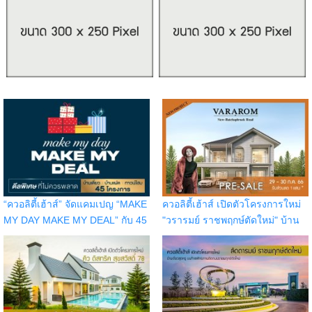
“ควอลิตี้เฮ้าส์” จัดแคมเปญ “MAKE
ควอลิตี้เฮ้าส์ เปิดตัวโครงการใหม่
MY DAY MAKE MY DEAL” กับ 45
"วรารมย์ ราชพฤกษ์ตัดใหม่" บ้าน
โครงการ บนทำเลกรุงเทพฯ
เดี่ยวติดถนนราชพฤกษ์ เปิดจอง
ปริมณฑล ชลบุรี เชียงใหม่
รอบ Pre-Sale วันที่ 29 - 30 ก.ค.
66 รับส่วนลด 1 แสน