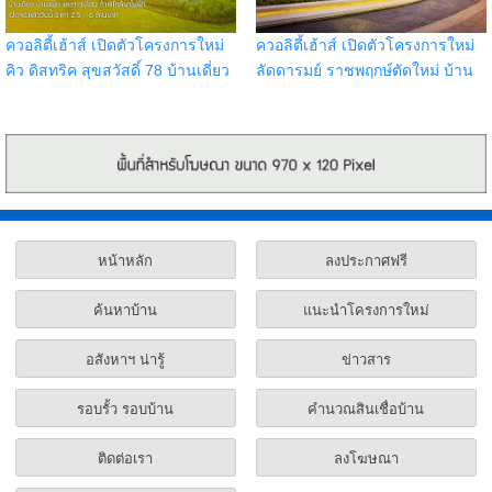
ควอลิตี้เฮ้าส์ เปิดตัวโครงการใหม่
ควอลิตี้เฮ้าส์ เปิดตัวโครงการใหม่
คิว ดิสทริค สุขสวัสดิ์ 78 บ้านเดี่ยว
ลัดดารมย์ ราชพฤกษ์ตัดใหม่ บ้าน
บ้านแฝด และทาวน์โฮม ทำเลใกล้
เดี่ยวสุดหรู บนทำเลศักยภาพติด
รถไฟฟ้าในอนาคต
ถนนราชพฤกษ์ตัดใหม่
หน้าหลัก
ลงประกาศฟรี
ค้นหาบ้าน
แนะนำโครงการใหม่
อสังหาฯ น่ารู้
ข่าวสาร
รอบรั้ว รอบบ้าน
คำนวณสินเชื่อบ้าน
ติดต่อเรา
ลงโฆษณา