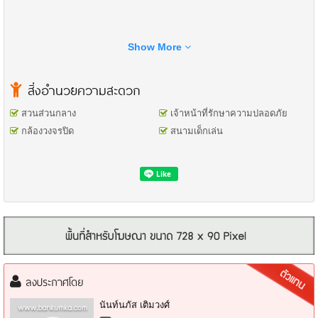
Show More
สิ่งอำนวยความสะดวก
สวนส่วนกลาง
เจ้าหน้าที่รักษาความปลอดภัย
กล้องวงจรปิด
สนามเด็กเล่น
ชื่อโครงการ: ชวนชื่น พระราม7-สิรินธร
ประเภทอสังหา: บ้านแฝด
ที่อยู่: 95/30 ซ.บางกรวย-ไทรน้อย ถ.นครอินทร์ ตำบลบางสีทอง อำเภอ
บางกรวย จังหวัดนนทบุรี 11130
เนื้อที่ดิน(ตร.วา): 36 ตารางวา
พื้นที่ใช้สอย(ตร.เมตร): 150 ตารางเมตร
ลงประกาศโดย
ห้องนอน : 3 ห้อง
ห้องน้ำ : 2 ห้อง
นันท์นภัส เติมวงศ์