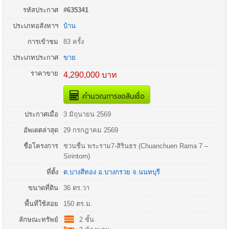
รหัสประกาศ
#635341
ประเภทอสังหาฯ
บ้าน
การเข้าชม
83 ครั้ง
ประเภทประกาศ
ขาย
ราคาขาย
4,290,000 บาท
คำนวณการขอสินเชื่อ
ประกาศเมื่อ
3 มิถุนายน 2569
อัพเดตล่าสุด
29 กรกฎาคม 2569
ชื่อโครงการ
ชวนชื่น พระราม7-สิรินธร (Chuanchuen Rama 7 –
Sirintorn)
ที่ตั้ง
ต.บางสีทอง
อ.
บางกรวย
จ.
นนทบุรี
ขนาดที่ดิน
36 ตร.วา
พื้นที่ใช้สอย
150 ตร.ม.
ลักษณะทรัพย์
2 ชั้น