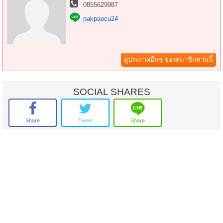
จำนวนชั้น : 2 ชั้น
0855629987
ที่จอดรถ : 2 คัน
pakpaocu24
รถไฟฟ้า : รถไฟฟ้าสายสีแดงสถานีบางบำหรุ และรถไฟฟ้าสายสีน้ำเงินสถานี
บางอ้อ
หันไปทาง: เหนือ
**สิ่งอำนวยความสะดวก**
ดูประกาศอื่นๆ ของสมาชิกท่านนี้
*ภายในบ้าน*
ตกแต่งห้องครัว/ เคาน์เตอร์
หลังคาโรงรถ
พื้นปูพื้นลามิเนต
SOCIAL SHARES
พื้นปูพื้นกระเบื้อง
*ภายในโครงการ*
กล้องวงจรปิด
Share
Tweet
Share
พนักงานรักษาความปลอดภัย 24 ชม.
สนามเด็กเล่น
สวนสาธารณะ
**จุดเด่นโครงการ–สภาพแวดล้อม**
โครงการได้รับอนุญาตจัดสรรถูกต้อง
โครงการตั้งอยู่บนถนนสายหลัก ถนนราชพฤกษ์-นครอินทร์
ผู้พัฒนาโครงการที่มีชื่อเสียง บริษัท มั่นคง
ใกล้ห้างสรรพสินค้าเซ็นทรัล ปิ่นเกล้า, เซ็นทรัล เวสวิลล์
ใกล้โรงพยาบาลศิริราช
ใกล้มหาวิทยาลัยพระจอมเกล้าพระนครเหนือ