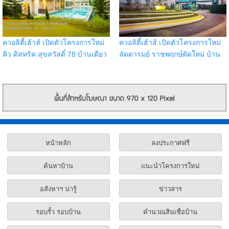
ควอลิตี้เฮ้าส์ เปิดตัวโครงการใหม่
ควอลิตี้เฮ้าส์ เปิดตัวโครงการใหม่
คิว ดิสทริค สุขสวัสดิ์ 78 บ้านเดี่ยว
ลัดดารมย์ ราชพฤกษ์ตัดใหม่ บ้าน
บ้านแฝด และทาวน์โฮม ทำเลใกล้
เดี่ยวสุดหรู บนทำเลศักยภาพติด
รถไฟฟ้าในอนาคต
ถนนราชพฤกษ์ตัดใหม่
หน้าหลัก
ลงประกาศฟรี
ค้นหาบ้าน
แนะนำโครงการใหม่
อสังหาฯ น่ารู้
ข่าวสาร
รอบรั้ว รอบบ้าน
คำนวณสินเชื่อบ้าน