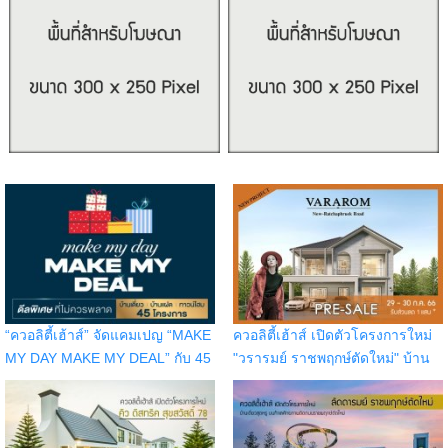
“ควอลิตี้เฮ้าส์” จัดแคมเปญ “MAKE
ควอลิตี้เฮ้าส์ เปิดตัวโครงการใหม่
MY DAY MAKE MY DEAL” กับ 45
"วรารมย์ ราชพฤกษ์ตัดใหม่" บ้าน
โครงการ บนทำเลกรุงเทพฯ
เดี่ยวติดถนนราชพฤกษ์ เปิดจอง
ปริมณฑล ชลบุรี เชียงใหม่
รอบ Pre-Sale วันที่ 29 - 30 ก.ค.
66 รับส่วนลด 1 แสน