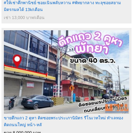
#ให้เช่าตึกพานิชย์ ซอยเนินพลับหวาน #พัทยากลาง ทะลุซอยสยาม
มิตรกมลได้ 13k/เดือน
เช่า 13,000 บาท/เดือน
ขายตึกแถว 2 คูหา ติดซอยพระประเภานิมิตร รีโนเวทใหม่ ทำเลทอง
ติดถนนใหญ่ หน้า-หลั
ขาย 8,000,000 บาท