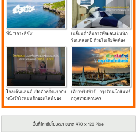
ที่นี่ "เกาะสีชัง"
เปลี่ยนค่ำคืนการพักผ่อนเป็นพัก
ร้อนตลอดปี ด้วยไอเดียจัดห้อง
นอนสุดคูลจาก อินเด็กซ์ ลิฟวิ่ง
มอลล์
โกลเด้นแลนด์ เปิดตัวครั้งแรกกับ
เที่ยวทริปทัวร์ : กรุงรัตนโกสินทร์
หนังรักโรแมนติกออนไลน์ของ
กรุงเทพมหานคร
น้องหมาชิบะแสนรู้ FIRST
LOVE