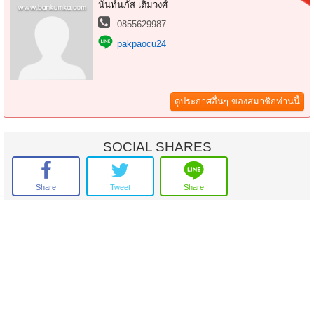
ที่จอดรถ : 4 คัน
นันท์นภัส เติมวงศ์
เนื้อที่ : 102.8 ตารางวา
0855629987
พื้นที่ใช้สอย : 301 ตารางเมตร
ทิศ : เหนือ
pakpaocu24
รถไฟฟ้า : สถานีหลักสอง
- แถมฟรี เครื่องปรับอากาศ 6 เครื่อง
**สิ่งอำนวยความสะดวก**
*ภายในบ้าน*
ดูประกาศอื่นๆ ของสมาชิกท่านนี้
ตกแต่งห้องครัว/ เคาน์เตอร์
พื้นปูพื้นลามิเนต
พื้นปูพื้นกระเบื้อง
SOCIAL SHARES
*ภายในโครงการ*
กล้องวงจรปิด
พนักงานรักษาความปลอดภัย 24 ชม.
Share
Tweet
Share
สนามเด็กเล่น
สวนสาธารณะ
ฟิตเนส
สโมสร/ คลับเฮ้าส์
สระว่ายน้ำ
**จุดเด่นโครงการ–สภาพแวดล้อม**
- โครงการได้รับอนุญาตจัดสรรถูกต้อง, โครงการมีจำนวนรวมทั้งหมด 500
หลัง
- ถนนในโครงการ กว้าง 8 เมตร