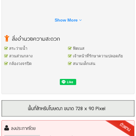
Show More
สิ่งอำนวยความสะดวก
สระว่ายน้ำ
ฟิตเนส
สวนส่วนกลาง
เจ้าหน้าที่รักษาความปลอดภัย
กล้องวงจรปิด
สนามเด็กเล่น
ชื่อโครงการ: เซนโทร ทวีวัฒนา
ประเภทอสังหา: บ้านเดี่ยว
ที่อยู่: 15/62 ซอยทวีวัฒนา1 ซ.ย่อย 7 ถนนคลองทวีวัฒนา แขวงหนองค้าง
พลู เขตหนองแขม จังหวัดกรุงเทพมหานคร 10160
**ฟังก์ชันบ้าน**
ห้องนอน : 4 ห้อง (ห้องนอนชั้นล่าง 1 ห้อง)
ห้องน้ำ : 5 ห้อง
ลงประกาศโดย
จำนวนชั้น : 2 ชั้น