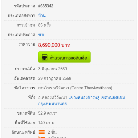
รหัสประกาศ
#635342
ประเภทอสังหาฯ
บ้าน
การเข้าชม
85 ครั้ง
ประเภทประกาศ
ขาย
ราคาขาย
8,690,000 บาท
คำนวณการขอสินเชื่อ
ประกาศเมื่อ
3 มิถุนายน 2569
อัพเดตล่าสุด
29 กรกฎาคม 2569
ชื่อโครงการ
เซนโทร ทวีวัฒนา (Centro Thawiwatthana)
ที่ตั้ง
ถ.
คลองทวีวัฒนา
แขวงหนองค้างพลู
เขตหนองแขม
กรุงเทพมหานคร
ขนาดที่ดิน
52.9 ตร.วา
พื้นที่ใช้สอย
140 ตร.ม.
ลักษณะทรัพย์
2 ชั้น