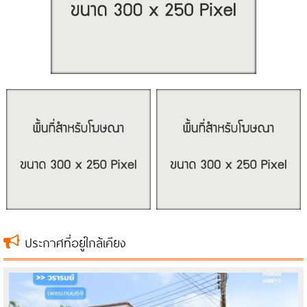
บ้าน #เช่าบ้านมือสอง #เช่าคอนโด #เช่าคอนโดมือสอง #เช่าทาวน์เฮ้าส์
#เช่าทาวน์เฮ้าส์มือสอง #เช่าทาวน์โฮม #เช่าทาวน์โฮมมือสอง #เซนโทร ทวี
วัฒนา #Centro Thawiwatthana #ถนนทวีวัฒนา #ถนนบรมราชชนนี #ถนน
เพชรเกษม #ถนนกาญจนาภิเษก #รถไฟฟ้าสายสีน้ำเงินสถานีหลักสอง
ประกาศที่อยู่ใกล้เคียง