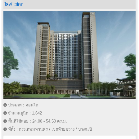
ไลฟ์ อโศก
ประเภท : คอนโด
จำนวนยูนิต : 1,642
พื้นที่ใช้สอย : 24.00 - 54.50 ตร.ม.
ที่ตั้ง : กรุงเทพมหานคร / เขตห้วยขวาง / บางกะปิ