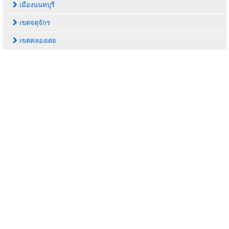
เมืองนนทบุรี
เขตจตุจักร
เขตคลองเตย