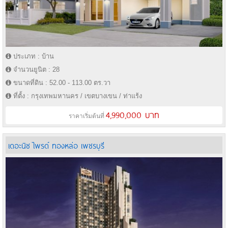
ประเภท : บ้าน
จำนวนยูนิต : 28
ขนาดที่ดิน : 52.00 - 113.00 ตร.วา
ที่ตั้ง : กรุงเทพมหานคร / เขตบางเขน / ท่าแร้ง
4,990,000 บาท
ราคาเริ่มต้นที่
เดอะนิช ไพรด์ ทองหล่อ เพชรบุรี