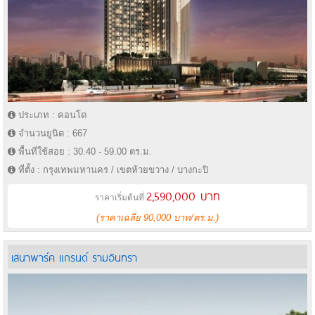
ประเภท : คอนโด
จำนวนยูนิต : 667
พื้นที่ใช้สอย : 30.40 - 59.00 ตร.ม.
ที่ตั้ง : กรุงเทพมหานคร / เขตห้วยขวาง / บางกะปิ
2,590,000 บาท
ราคาเริ่มต้นที่
(ราคาเฉลี่ย 90,000 บาท/ตร.ม.)
เสนาพาร์ค แกรนด์ รามอินทรา