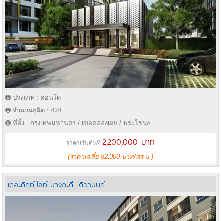
ประเภท : คอนโด
จำนวนยูนิต : 434
ที่ตั้ง : กรุงเทพมหานคร / เขตคลองเตย / พระโขนง
2,200,000 บาท
ราคาเริ่มต้นที่
(ราคาเฉลี่ย 82,000 บาท/ตร.ม.)
เดอะคิทท์ ไลท์ บางกะดี- ติวานนท์