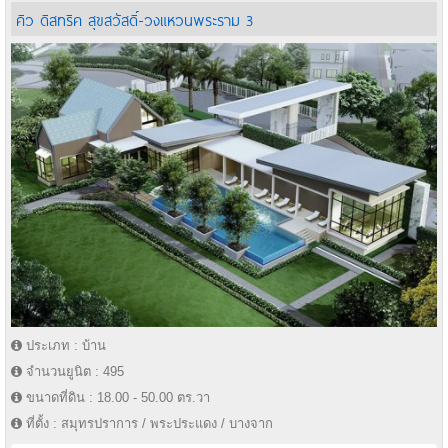
คิว ดิสทริค สุขสวัสดิ์-วงแหวนพระราม 3
ประเภท : บ้าน
จำนวนยูนิต : 495
ขนาดที่ดิน : 18.00 - 50.00 ตร.วา
ที่ตั้ง : สมุทรปราการ / พระประแดง / บางจาก