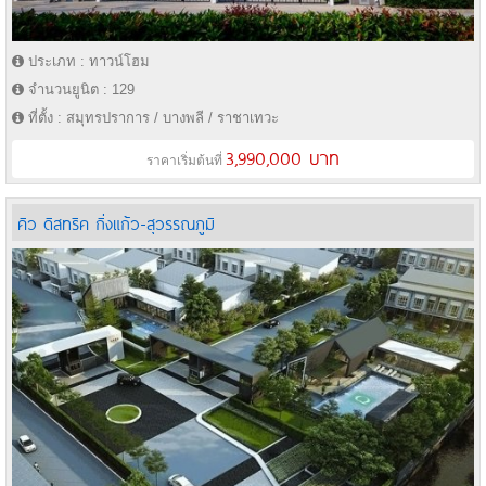
ประเภท : ทาวน์โฮม
จำนวนยูนิต : 129
ที่ตั้ง : สมุทรปราการ / บางพลี / ราชาเทวะ
3,990,000 บาท
ราคาเริ่มต้นที่
คิว ดิสทริค กิ่งแก้ว-สุวรรณภูมิ