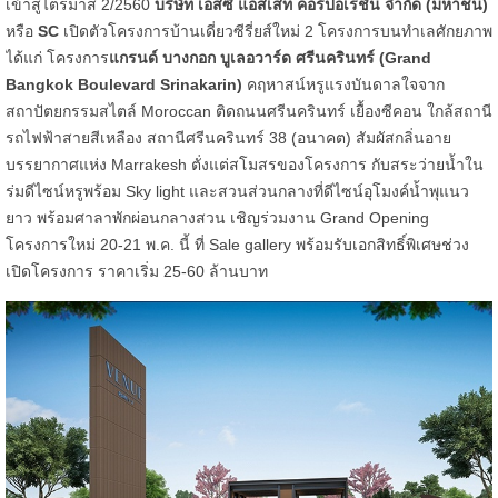
เข้าสู่ไตรมาส 2/2560
บริษัท เอสซี แอสเสท คอร์ปอเรชั่น จำกัด (มหาชน)
หรือ
SC
เปิดตัวโครงการบ้านเดี่ยวซีรี่ยส์ใหม่ 2 โครงการบนทำเลศักยภาพ
ได้แก่ โครงการ
แกรนด์ บางกอก บูเลอวาร์ด ศรีนครินทร์ (Grand
Bangkok Boulevard Srinakarin)
คฤหาสน์หรูแรงบันดาลใจจาก
สถาปัตยกรรมสไตล์ Moroccan ติดถนนศรีนครินทร์ เยื้องซีคอน ใกล้สถานี
รถไฟฟ้าสายสีเหลือง สถานีศรีนครินทร์ 38 (อนาคต) สัมผัสกลิ่นอาย
บรรยากาศแห่ง Marrakesh ตั่งแต่สโมสรของโครงการ กับสระว่ายน้ำใน
ร่มดีไซน์หรูพร้อม Sky light และสวนส่วนกลางที่ดีไซน์อุโมงค์น้ำพุแนว
ยาว พร้อมศาลาพักผ่อนกลางสวน เชิญร่วมงาน Grand Opening
โครงการใหม่ 20-21 พ.ค. นี้ ที่ Sale gallery พร้อมรับเอกสิทธิ์พิเศษช่วง
เปิดโครงการ ราคาเริ่ม 25-60 ล้านบาท