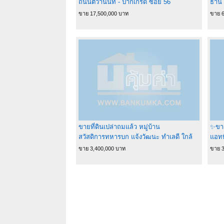
ถนนติวานนท์ - ปากเกร็ด ซอย 56
ธานี
มา 1
ขาย 17,500,000 บาท
ขาย 6
ขายที่ดินเปล่าถมแล้ว หมู่บ้าน
✨ขาย
สวัสดิการทหารบก แจ้งวัฒนะ ทำเลดี ใกล้
แอทท
MRT และทางด่วน อำเภอปากเกร็ด จังหวัด
บ้าน
ขาย 3,400,000 บาท
ขาย 3
นนทบุรี