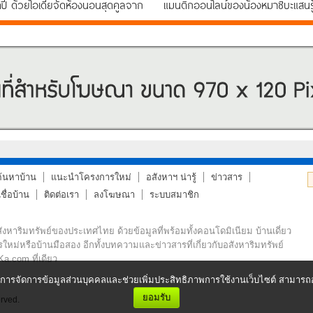
ปี ด้วยไอเดียจัดห้องนอนสุดคูลจาก
แมนติกออนไลน์ของน้องหมาชิบะแสนรู
ด็กซ์ ลิฟวิ่งมอลล์
FIRST LOVE
ค้นหาบ้าน
แนะนำโครงการใหม่
อสังหาฯ น่ารู้
ข่าวสาร
ื่อบ้าน
ติดต่อเรา
ลงโฆษณา
ระบบสมาชิก
หาริมทรัพย์ของประเทศไทย ด้วยข้อมูลที่พร้อมทั้งคอนโดมิเนียม บ้านเดี่ยว
รใหม่หรือบ้านมือสอง อีกทั้งบทความและข่าวสารที่เกี่ยวกับอสังหาริมทรัพย์
Ka.com ที่เดียว
การจัดการข้อมูลส่วนบุคคลและช่วยเพิ่มประสิทธิภาพการใช้งานเว็บไซต์ สามารถอ่า
ยอมรับ
rved.