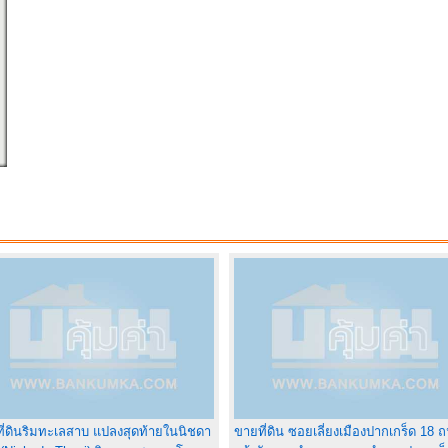
ี่ดินริมทะเลสาบ แปลงสุดท้ายในนิชดา
ขายที่ดิน ซอยเลี่ยงเมืองปากเกร็ด 18 