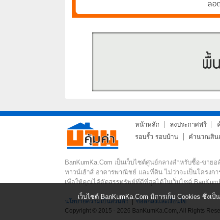
ลอด
อินเ
หน้าหลัก
ลงประกาศฟรี
รอบรั้ว รอบบ้าน
คำนวณสินเช
BanKumKa.Com เป็นเว็บไซต์ศูนย์กลางสำหรับซื้อ-ขายอสัง
ทาวน์เฮ้าส์ อาคารพาณิชย์ และที่ดิน ไม่ว่าจะเป็นโครงกา
เพื่อให้คุณได้คัดสรรทรัพย์ที่ดีที่สุดได้ในเว็บไซต์ BanKum
เว็บไซต์ BanKumKa.Com มีการเก็บ Cookies ซึ่งเป็น
นโยบายความเป็นส่วนตัว
|
ข้อตกลงและเงื่อนไข
Copyright © 2015 - 2026 BanKumKa.Com, All Rights Rese