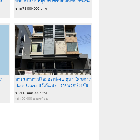
ด
ปากเกร็ด นนทบุรี ตรงข้ามสวนทิพย์ ราคาดี
ทำเลดีมาก ติดต่อผึ้งรติ 0619419639
ขาย 79,000,000 บาท
ร
ขาย/เช่าทาวน์โฮมออฟฟิศ 2 คูหา โครงการ
Haus Clover แจ้งวัฒนะ - ราชพฤกษ์ 3 ชั้น
ครึ่ง บ้านแฝด ( 2 อาคารเชื่อมหากัน )
ขาย 12,000,000 บาท
เช่า 50,000 บาท/เดือน