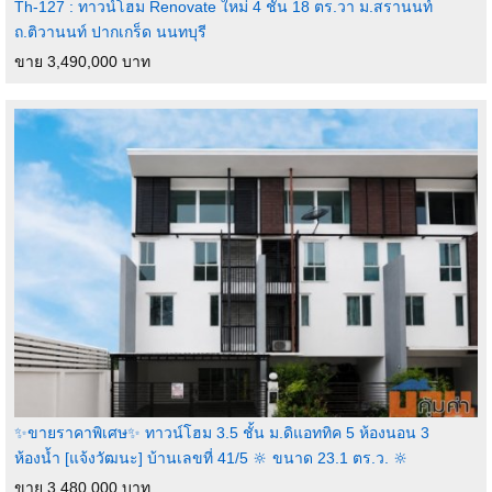
Th-127 : ทาวน์โฮม Renovate ใหม่ 4 ชั้น 18 ตร.วา ม.สรานนท์
ถ.ติวานนท์ ปากเกร็ด นนทบุรี
ขาย 3,490,000 บาท
✨ขายราคาพิเศษ✨ ทาวน์โฮม 3.5 ชั้น ม.ดิแอททิค 5 ห้องนอน 3
ห้องน้ำ [แจ้งวัฒนะ] บ้านเลขที่ 41/5 🔆 ขนาด 23.1 ตร.ว. 🔆
ขาย 3,480,000 บาท