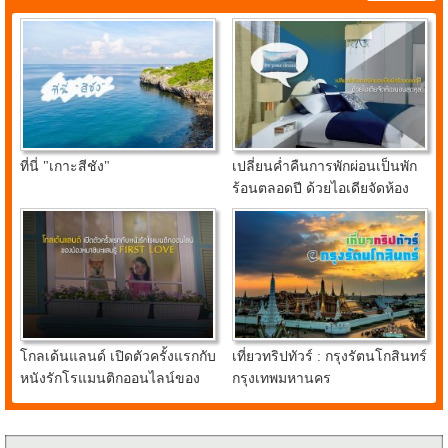
ที่นี่ "เกาะสีชัง"
เปลี่ยนค่ำคืนการพักผ่อนเป็นพัก
ร้อนตลอดปี ด้วยไอเดียจัดห้อง
นอนสุดคูลจาก อินเด็กซ์ ลิฟวิ่ง
มอลล์
โกลเด้นแลนด์ เปิดตัวครั้งแรกกับ
เที่ยวทริปทัวร์ : กรุงรัตนโกสินทร์
หนังรักโรแมนติกออนไลน์ของ
กรุงเทพมหานคร
น้องหมาชิบะแสนรู้ FIRST
LOVE