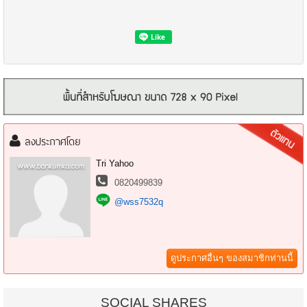
ที่อยู่ห่างจากโรงพยาบาลแปลงยาว ประมาณ 6 กม.
ใกล้นิคมอุตสาหกรรมเกตเวย์ซิตี้
ใกล้ที่ว่าการอำเภอแปลงยาว
ใกล้วัดหนองปรือไม้แก้ว
ลงประกาศโดย
~~~~~~~~~~~~~~~~~~~~~~~~~~~~~~~~~~~~
K.Tri 088-5860830 /Line ID : @wss7532q
Tri Yahoo
https://www.facebook.com/MorityProperty
0820499839
www.facebook.com/messages/MorityProperty
@wss7532q
E-mail :
morityproperty@gmail.com
พิกัด : https://maps.app.goo.gl/9XHSsBuCTTS3BGfu6
~~~~~~~~~~~~~~~~~~~~~~~~~~~~~~~~~~~
ดูประกาศอื่นๆ ของสมาชิกท่านนี้
SOCIAL SHARES