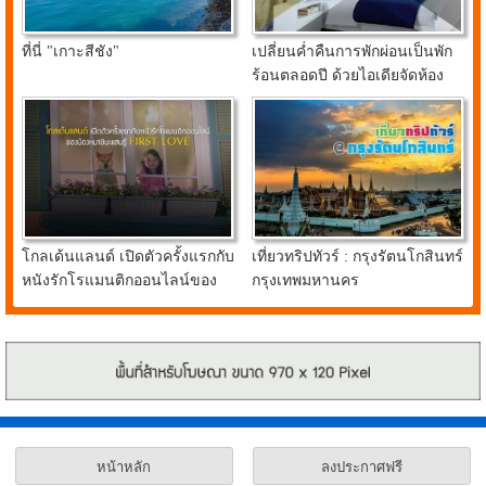
ที่นี่ "เกาะสีชัง"
เปลี่ยนค่ำคืนการพักผ่อนเป็นพัก
ร้อนตลอดปี ด้วยไอเดียจัดห้อง
นอนสุดคูลจาก อินเด็กซ์ ลิฟวิ่ง
มอลล์
โกลเด้นแลนด์ เปิดตัวครั้งแรกกับ
เที่ยวทริปทัวร์ : กรุงรัตนโกสินทร์
หนังรักโรแมนติกออนไลน์ของ
กรุงเทพมหานคร
น้องหมาชิบะแสนรู้ FIRST
LOVE
หน้าหลัก
ลงประกาศฟรี