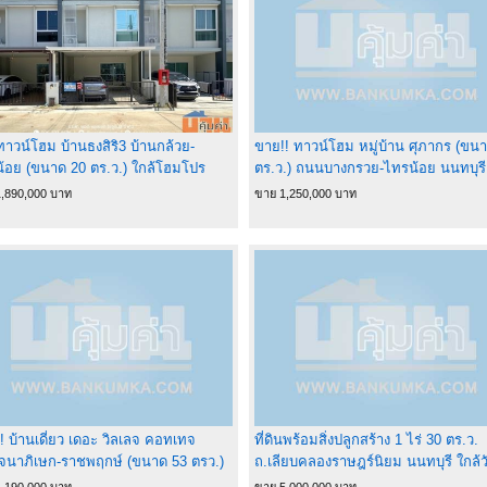
าวน์โฮม บ้านธงสิริ3 บ้านกล้วย-
ขาย!! ทาวน์โฮม หมู่บ้าน ศุภากร (ขน
้อย (ขนาด 20 ตร.ว.) ใกล้โฮมโปร
ตร.ว.) ถนนบางกรวย-ไทรน้อย นนทบุรี
ัวทอง และ MRT คลองบางไผ่ ไทรน้อย
Baan Supakorn
,890,000 บาท
ขาย 1,250,000 บาท
ุรี
! บ้านเดี่ยว เดอะ วิลเลจ คอทเทจ
ที่ดินพร้อมสิ่งปลูกสร้าง 1 ไร่ 30 ตร.ว.
นาภิเษก-ราชพฤกษ์ (ขนาด 53 ตรว.)
ถ.เลียบคลองราษฎร์นิยม นนทบุรี ใกล้ว
้อย นนทบุรี ใกล้เซ็นทรัล เวสต์เกต
คลองขวาง
,190,000 บาท
ขาย 5,000,000 บาท