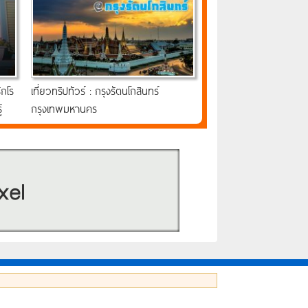
ักโร
เที่ยวทริปทัวร์ : กรุงรัตนโกสินทร์
้
กรุงเทพมหานคร