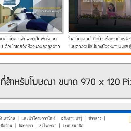
ี่ยนค่ำคืนการพักผ่อนเป็นพักร้อนต
โกลเด้นแลนด์ เปิดตัวครั้งแรกกับหนังร
ปี ด้วยไอเดียจัดห้องนอนสุดคูลจาก
แมนติกออนไลน์ของน้องหมาชิบะแสนรู
ด็กซ์ ลิฟวิ่งมอลล์
FIRST LOVE
ค้นหาบ้าน
แนะนำโครงการใหม่
อสังหาฯ น่ารู้
ข่าวสาร
ื่อบ้าน
ติดต่อเรา
ลงโฆษณา
ระบบสมาชิก