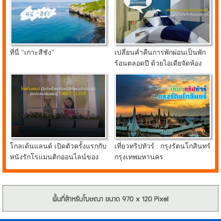
ที่นี่ "เกาะสีชัง"
เปลี่ยนค่ำคืนการพักผ่อนเป็นพัก
ร้อนตลอดปี ด้วยไอเดียจัดห้อง
นอนสุดคูลจาก อินเด็กซ์ ลิฟวิ่ง
มอลล์
โกลเด้นแลนด์ เปิดตัวครั้งแรกกับ
เที่ยวทริปทัวร์ : กรุงรัตนโกสินทร์
หนังรักโรแมนติกออนไลน์ของ
กรุงเทพมหานคร
น้องหมาชิบะแสนรู้ FIRST
LOVE