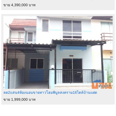
ขาย 4,390,000 บาท
ลด2แสน4ห้องนอนขายทาวโฮมพิบูลสงคราม16ไตล์บ้านแฝด
ขาย 1,999,000 บาท