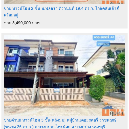
ขาย ทาวน์โฮม 2 ชั้น ม.ฟลอรา ติวานนท์ 19.4 ตร.ว. ใกล้คลับเฮ้าส์
พร้อมอยู่
ขาย 3,490,000 บาท
ขายด่วน!! ทาวน์โฮม 3 ชั้น(หลังมุม) หมู่บ้านเดอะสตอรี่ ราชพฤกษ์
(ขนาด 26 ตร.ว.) ถ.บางกรวย-ไทรน้อย ต.บางกร่าง นนทบุรี