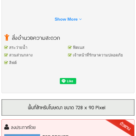
Show More
สิ่งอำนวยความสะดวก
สระว่ายน้ำ
ฟิตเนส
สวนส่วนกลาง
เจ้าหน้าที่รักษาความปลอดภัย
ลิฟต์
– เป็นโครงการของAnanda Development
– ขายพร้อมผู้เช่า ผู้เช่าพร้อมย้ายออกเมื่อมีการซื้อขาย
– ให้เช่าเดือนละ 13,000 บาท ผลตอบแทน(Rental Yield) 5.80%
สถานที่ใกล้เคียง
– รร.นานาชาติกลอรี่สิงคโปร์, รร.นานาชาติเบิร์คลีย์
– วิทยาลัยพณิชยการบางนา
– รพ.ไทยนครินทร์, รพ.กล้วยน้ำไท 2, รพ.รวมใจรักษ์
– 101 ทรู ดิจิทัล พาร์ค
การเดินทาง
– ตั้งบน ถ.สุขุมวิท 103
ลงประกาศโดย
– เชื่อมต่อ ถ.บางนา-ตราด, ถ.ศรีนครินทร์, ถ.สรรพาวุธ
– ใกล้ทางด่วนศรีรัช, เฉลิมมหานคร, บูรพาวิถี, ฉลองรัช