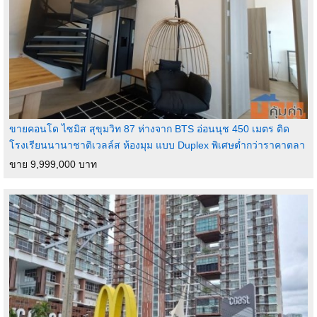
ขายคอนโด ไซมิส สุขุมวิท 87 ห่างจาก BTS อ่อนนุช 450 เมตร ติด
โรงเรียนนานาชาติเวลล์ส ห้องมุม แบบ Duplex พิเศษต่ำกว่าราคาตลา
ขาย 9,999,000 บาท