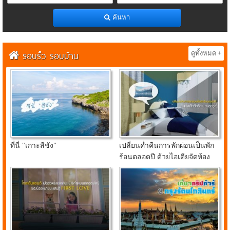
ค้นหา
รอบรั้ว รอบบ้าน
ดูทั้งหมด +
ที่นี่ "เกาะสีชัง"
เปลี่ยนค่ำคืนการพักผ่อนเป็นพัก
ร้อนตลอดปี ด้วยไอเดียจัดห้อง
นอนสุดคูลจาก อินเด็กซ์ ลิฟวิ่ง
มอลล์