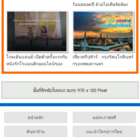
ร้อนตลอดปี ด้วยไอเดียจัดห้อง
นอนสุดคูลจาก อินเด็กซ์ ลิฟวิ่ง
มอลล์
โกลเด้นแลนด์ เปิดตัวครั้งแรกกับ
เที่ยวทริปทัวร์ : กรุงรัตนโกสินทร์
หนังรักโรแมนติกออนไลน์ของ
กรุงเทพมหานคร
น้องหมาชิบะแสนรู้ FIRST
LOVE
หน้าหลัก
ลงประกาศฟรี
ค้นหาบ้าน
แนะนำโครงการใหม่