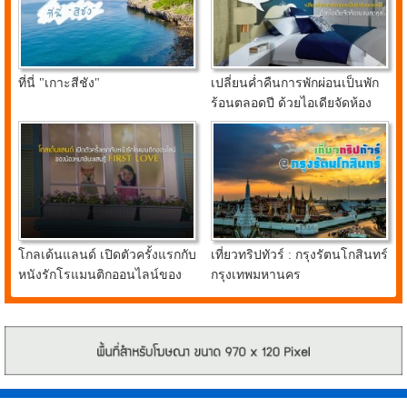
ที่นี่ "เกาะสีชัง"
เปลี่ยนค่ำคืนการพักผ่อนเป็นพัก
ร้อนตลอดปี ด้วยไอเดียจัดห้อง
นอนสุดคูลจาก อินเด็กซ์ ลิฟวิ่ง
มอลล์
โกลเด้นแลนด์ เปิดตัวครั้งแรกกับ
เที่ยวทริปทัวร์ : กรุงรัตนโกสินทร์
หนังรักโรแมนติกออนไลน์ของ
กรุงเทพมหานคร
น้องหมาชิบะแสนรู้ FIRST
LOVE