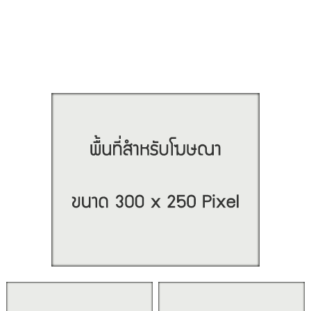
- การประปาส่วนภูมิภาค อ้อมน้อย
ที่ตั้ง ：ถนน อบต ตำบล ศาลายา อำเภอพุทธมณฑล นครปฐม 73170
Map： https://maps.app.goo.gl/bJuj7u4iKvEGRkp36
ติดต่อ คุณหมิว
โทร. + ไลน์ 097-896-2444
#บ้านเช่าใกล้มหิดล #บ้านเช่าศาลายา #บ้านเช่าสาย5 #เช่าบ้านมหิดลศาลา
ยา #เอสเซนศาลายา #บ้านเช่านครปฐม #หาบ้านเช่าศาลายา #บ้านเช่า
พร้อมเข้าอยู่ #บ้านเช่า #ezzen #เช่าบ้าน #เฟอร์ครบ #บ้านเช่าพุทธมณฑล
#เดินทางสะดวก