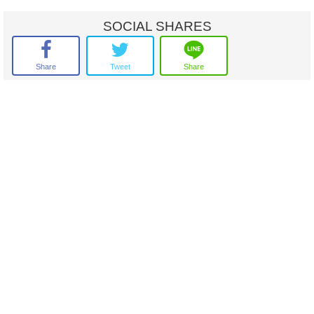
เครื่องปรับอากาศ 4 เครื่อง
เครื่องทำน้ำอุ่น 2 เครื่อง
SOCIAL SHARES
เฟอร์นิเจอร์ SB ห้องนอน ห้องนั่งเล่น
หลังคาจอดรถหน้าบ้าน
Share
Tweet
Share
สิ่งอำนวยความสะดวก
- สวนหย่อม
- ระบบรักษาความปลอดภัยตลอด 24 ชม.
สถานที่ใกล้เคียง
- Makro ศาลายา
- Lotus ศาลายา
- Central ศาลายา
- ไทวัสุด ศาลายา
- The Brio Mall
- ม.มหิดล ศาลายา
- ม.เทคโนโลยีราชมงคลรัตนโกสินทร์
- ม.มหามกุฏราชวิทยาลัย ศาลายา
- วิทยาลัยนาฏศิลป์
- สถาบันบัณฑิต พัฒนศิลป์
- ม.กรุงเทพ ธนบุรี
- ศูนย์การแพทย์กาญจนาภิเษก