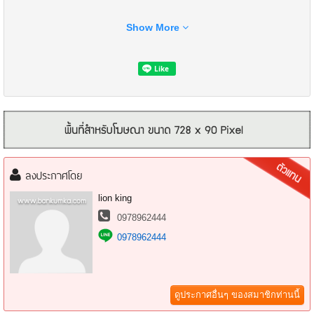
Show More
ค่าน้ำ ตามบิลการประปาส่วนภูมิภาค
(ประกันการเช่า 2 เดือน + ค่าเช่าล่วงหน้า 1 เดือน + ประกันน้ำไฟ 3,000
บาท)
ลงประกาศโดย
** ห้ามเลี้ยงสัตว์ทุกชนิด **
lion king
** สัญญาเช่า ขั้นต่ำ 2 ปี **
0978962444
0978962444
พื้นที่ใช้สอย 125 ตรม.
3 ห้องนอน
2 ห้องน้ำ
1 ห้องนั่งเล่น
ดูประกาศอื่นๆ ของสมาชิกท่านนี้
1 ห้องครัว
จอดรถ 2 คัน