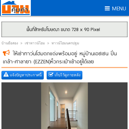
MENU
บ้านมือสอง
เช่าทาวน์โฮม
ทาวน์โฮมนครปฐม
ให้เช่าทาว์นโฮมตกแต่งพร้อมอยู่ หมู่บ้านเอซเซน ปิ่น
เกล้า-ศาลายา (EZZEN)หิ้วกระเป๋าเข้าอยู่ได้เลย
แจ้งปัญหาประกาศนี้
เก็บไว้ดูภายหลัง