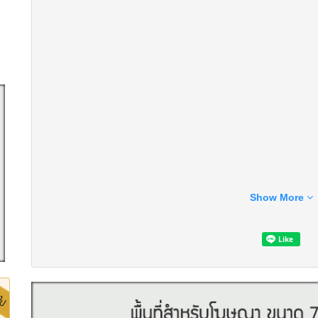
Show More
ที่ตั้ง : 1198 ซอยเริ่มเจริญ แขวงพระโขนง เขตคลองเตย กรุงเทพมหาน
แผนที่ : https://maps.app.goo.gl/s71ppnJJFQmUq4UG6
ขนาดพื้นที่ : 35 ตร.ม.