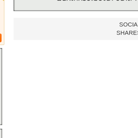
รายละเอียด :
- ชั้น 6
- 1 ห้องนอน
- 1 ห้องน้ำ
SOCIA
- 1 ที่จอดรถ
- วิวเมือง
SHARE
- เฟอร์นิเจอร์และเครื่องใช้ไฟฟ้าครบ
- ทำเลดี เดินทางสะดวก
- มีรถรับส่ง BTS
สิ่งอำนวยความสะดวก :
- Lobby
- Co-working Space
- Meeting Room
- Entertainment Room
- สวนพักผ่อน
- สระว่ายน้ำ
- Club House
- Fitness
- EV Charging Station
- Smart Move
- Smart Locker
- Shuttle Service