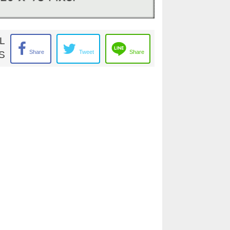
L
Share
Tweet
Share
S