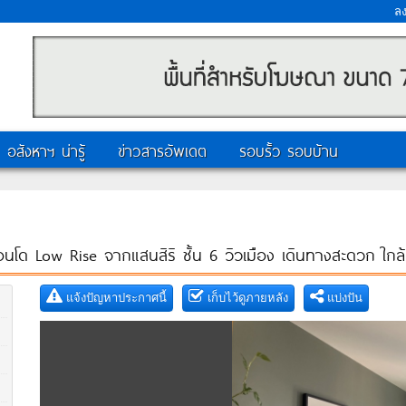
ล
อสังหาฯ น่ารู้
ข่าวสารอัพเดต
รอบรั้ว รอบบ้าน
นโด Low Rise จากแสนสิริ ชั้น 6 วิวเมือง เดินทางสะดวก ใกล้
แจ้งปัญหาประกาศนี้
เก็บไว้ดูภายหลัง
แบ่งปัน