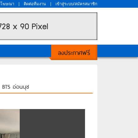
งโฆษณา
|
ติดต่อทีมงาน
|
เข้าสู่ระบบ/สมัครสมาชิก
ลงประกาศฟรี
 BTS อ่อนนุช