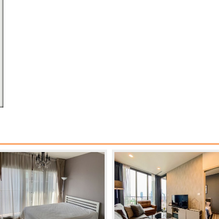
- Access Card Control
- CCTV
สถานที่ใกล้เคียง :
- 7-Eleven : 170 ม.
- The Beacon Place : 800 ม.
- Tesco Lotus : 1 กม.
- Century The Movie Plaza : 1.6 กม.
- The Phyll : 1.6 กม.
- Big C Extra อ่อนนุช : 1.8 กม.
- ตลาดอ่อนนุช : 1.8 กม.
- Summer Hill : 2.2 กม.
- Habito Mall : 2.4 กม.
- People Park : 2.8 กม.
- Gateway เอกมัย : 3 กม.
- Major Cineplex เอกมัย : 3 กม.
ราคาขาย : 3,290,000 บาท
สนใจติดต่อ :
โทร : 061-365-9256
LINE ID : aumpppp