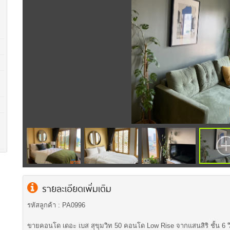
รายละเอียดเพิ่มเติม
รหัสลูกค้า : PA0996
ขายคอนโด เดอะ เบส สุขุมวิท 50 คอนโด Low Rise จากแสนสิริ ชั้น 6 ว