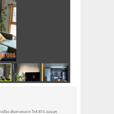
ิวเมือง เดินทางสะดวก ใกล้ BTS อ่อนนุช