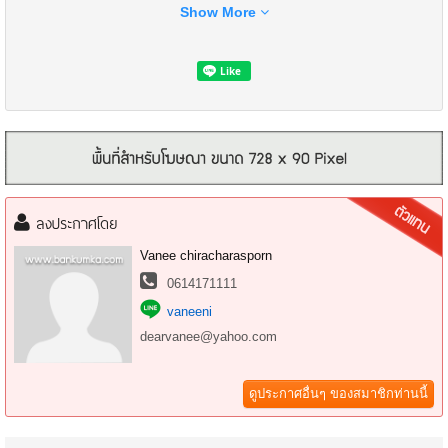
Show More
ขายไร่ละ 300,000บ.
#ขายที่ดินราคาถูก
ลงประกาศโดย
#ขายที่ดินอำเภอพนมสารคาม
#ขายที่ดินจังหวัดฉะเชิงเทรา
Vanee chiracharasporn
#ที่ดินทำเกษตร
0614171111
vaneeni
Sale of land for cheap price 165 rai Tambon Bansong Ampur
Panomsarakarm Chachoengsao
dearvanee@yahoo.com
near wat HuakraSung and Phanom Sarakham Hospital
The land is in Soi Wat NongPrue, entering from 319th Street, currently
ดูประกาศอื่นๆ ของสมาชิกท่านนี้
growing yuka trees and other forest trees. There is a natural well.
Two-phase electricity, regional water supply through land function.
The total land is 165-0-11.3 rai.