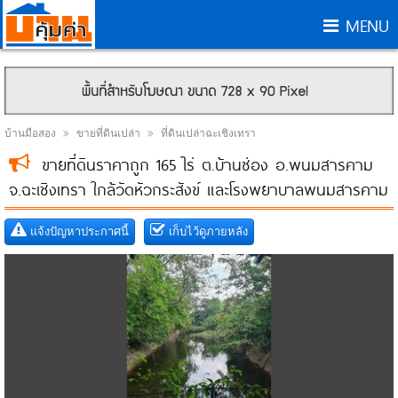
MENU
บ้านมือสอง
ขายที่ดินเปล่า
ที่ดินเปล่าฉะเชิงเทรา
ขายที่ดินราคาถูก 165 ไร่ ต.บ้านซ่อง อ.พนมสารคาม
จ.ฉะเชิงเทรา ใกล้วัดหัวกระสังข์ และโรงพยาบาลพนมสารคาม
แจ้งปัญหาประกาศนี้
เก็บไว้ดูภายหลัง