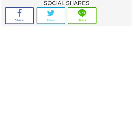
For Sale 300,000 b./rai
SOCIAL SHARES
#sell land cheaply
#Selling land in Phanom Sarakham District
#Selling land in Chachoengsao province
Share
Tweet
Share
#agricultural land
0614171111