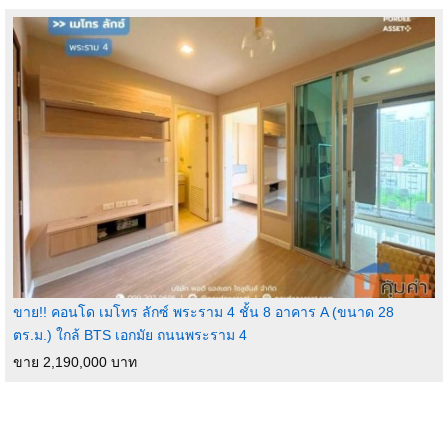
客户编号： PA0938
带租约出售｜Noble Ambience Sukhumvit 42 公寓一楼｜全套家具家电
地址： 55 Soi Sukjai，Phra Khanong，Khlong Toei，曼谷 10110
地图： https://maps.app.goo.gl/j5rnmrXRDwWb2f9V7
面积： 28.63 平方米
房屋详情：
- 1楼
- 1卧室
- 1浴室
- 全套家具，拎包入住
- 极简风格，带私人花园
- 黄金地段，步行5分钟可达BTS Ekkamai
ขาย!! คอนโด เมโทร ลักซ์ พระราม 4 ชั้น 8 อาคาร A (ขนาด 28
交通便利
ตร.ม.) ใกล้ BTS เอกมัย ถนนพระราม 4
ขาย 2,190,000 บาท
电器设备：
- 电视
- 洗衣烘干一体机
- 冰箱
- 电炉