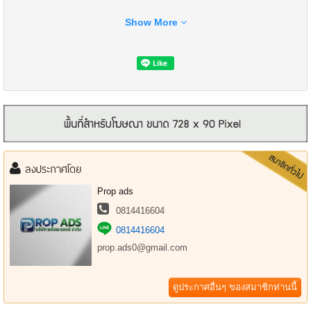
Show More
ที่ตั้ง : 55 ซอยสุขใจ แขวงพระโขนง เขตคลองเตย กรุงเทพมหานคร 10110
แผนที่ : https://maps.app.goo.gl/j5rnmrXRDwWb2f9V7
ลงประกาศโดย
ขนาดพื้นที่ : 28.63 ตร.ม.
Prop ads
รายละเอียด :
0814416604
- ชั้น 1
0814416604
- 1 ห้องนอน
- 1 ห้องน้ำ
prop.ads0@gmail.com
- เฟอร์นิเจอร์ครบ พร้อมเข้าอยู่
- ห้องสไตล์มินิมอล พร้อมสวนส่วนตัว
ดูประกาศอื่นๆ ของสมาชิกท่านนี้
- ทำเลดี ใกล้ BTS เอกมัย (เดินเพียง 5 นาที)
- เดินทางสะดวก