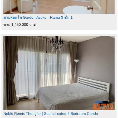
- TV
- Washer & dryer
- Refrigerator
- Electric stove
ขายคอนโด Garden Asoke - Rama 9 ชั้น 1
- Cooker hood
ขาย 1,450,000 บาท
- Microwave
- Air conditioner
- Water heater
Facilities:
- Lobby
- Mailbox
- Over 1,500 sq.m. of green and open space within the project
- Common Garden (20 x 30 m)
- Saltwater swimming pool (5 x 23 m)
- Fitness center
- Access Control by face/fingerprint recognition
- CCTV
- 24-hour security
- EV charging station
- 7-11 vending machine
- Tao Bin vending machine
Noble Remix Thonglor | Sophisticated 2 Bedroom Condo
- Drinking water dispenser