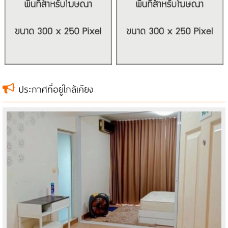
Customer Code: PA0938
For Sale with Tenant in Place – Noble Ambience Sukhumvit 42, Ground
Floor, Fully Furnished
Location: 55 Soi Sukjai, Phra Khanong, Khlong Toei, Bangkok 10110
ประกาศที่อยู่ใกล้เคียง
Map: https://maps.app.goo.gl/j5rnmrXRDwWb2f9V7
Unit Size: 28.63 sq.m.
Details:
- Ground floor
- 1 bedroom
- 1 bathroom
- Fully furnished, ready to move in
- Minimalist-style room with private garden
- Prime location, only 5-minute walk to BTS Ekkamai
- Convenient transportation access
Electrical Appliances: