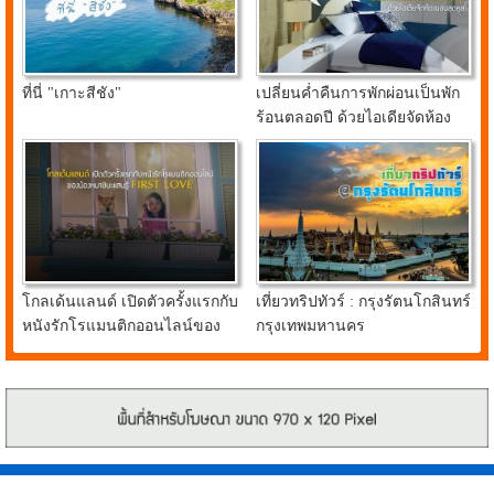
ที่นี่ "เกาะสีชัง"
เปลี่ยนค่ำคืนการพักผ่อนเป็นพัก
ร้อนตลอดปี ด้วยไอเดียจัดห้อง
นอนสุดคูลจาก อินเด็กซ์ ลิฟวิ่ง
มอลล์
โกลเด้นแลนด์ เปิดตัวครั้งแรกกับ
เที่ยวทริปทัวร์ : กรุงรัตนโกสินทร์
หนังรักโรแมนติกออนไลน์ของ
กรุงเทพมหานคร
น้องหมาชิบะแสนรู้ FIRST
LOVE