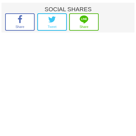
เครื่องใช้ไฟฟ้า :
SOCIAL SHARES
- ทีวี
- เครื่องซักผ้าพร้อมอบแห้ง
- ตู้เย็น
Share
Tweet
Share
- เตาไฟฟ้า
- เครื่องดูดควัน
- ไมโครเวฟ
- เครื่องปรับอากาศ
- เครื่องทำน้ำอุ่น
สิ่งอำนวยความสะดวก :
- Lobby
- Mailbox
- พื้นที่สวนและพื้นที่เปิดโล่งภายในโครงการมากกว่า 1,500 ตร.ม.
- สวนส่วนกลาง ขนาด 20 x 30 เมตร
- สระว่ายน้ำระบบเกลือ ขนาด 5 x 23 เมตร
- ฟิตเนส
- เข้าออกด้วยระบบสแกนใบหน้าหรือลายนิ้วมือ
- กล้องวงจรปิด (CCTV)
- ระบบรักษาความปลอดภัย 24 ชั่วโมง
- จุดชาร์จรถยนต์ไฟฟ้า
- ตู้ 7-11