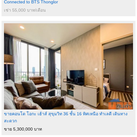
Connected to BTS Thonglor
เช่า 55,000 บาท/เดือน
Nearby Places:
- BTS Ekkamai (5-minute walk)
- Gateway Ekamai (5-minute walk)
- Baan Somtum restaurant (1 minute)
- A KEEN HOUSE café (2-minute walk)
- Planetarium (10 minutes)
- Emporium / EmQuartier / Emsphere (1 BTS station away)
- Major Cineplex Ekkamai (600 m)
- Bangkok Prep International School
- St. Andrews International School
- Sukhumvit Hospital
- Kluaynamthai Hospital
- 7-11, Tops Daily, MaxValu within walking distance
Selling price: 4,190,000 THB (transfer fee shared equally)
Contact:
ขายคอนโด โอกะ เฮ้าส์ สุขุมวิท 36 ชั้น 16 ทิศเหนือ ทำเลดี เดินทาง
Sara : 081-441-6604
สะดวก
ID : 081-441-6604
ขาย 5,300,000 บาท