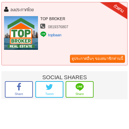
การเดินทาง
– ตั้งบน ถ.พระยาสุเรนทร์
ลงประกาศโดย
– เชื่อมต่อ ถ.รามอินทรา
– ใกล้วงแหวนกาญจนาภิเษก
TOP BROKER
– ใกล้รถไฟฟ้าสายสีชมพูสถานีบางชัน
0819376807
topbaan
สอบถามข้อมูลเพิ่มเติมหรือนัดชมสถานที่ติดต่อ
คุณพล(ปอง) โทร : 081-937-6807 ไลน์ไอดี : pingpong7766
ติดตามทรัพย์อัปเดทใหม่ของ Topbroker Topbaan ได้ที่ www.topbaan.com
ดูประกาศอื่นๆ ของสมาชิกท่านนี้
SOCIAL SHARES
Share
Tweet
Share