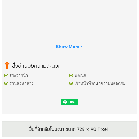
Show More
สิ่งอำนวยความสะดวก
สระว่ายน้ำ
ฟิตเนส
สวนส่วนกลาง
เจ้าหน้าที่รักษาความปลอดภัย
– เชื่อมต่อถนนหลายเส้นทั้งรามอินทรา ปัญญาอินทรา สุเหร่าคลองหนึ่ง
เลียบคลองสอง
สถานที่ใกล้เคียง
– รพ.สินแพทย์เสรีไทย, รพ.นวมินทร์ 9
– แฟชั่นไอส์แลนด์, สนามกอล์ฟปัญญา
– ตลาดพระยาสุเรนทร์, ตลาดมีนบุรี